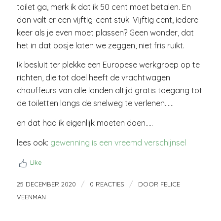
toilet ga, merk ik dat ik 50 cent moet betalen. En
dan valt er een vijftig-cent stuk. Vijftig cent, iedere
keer als je even moet plassen? Geen wonder, dat
het in dat bosje laten we zeggen, niet fris ruikt.
Ik besluit ter plekke een Europese werkgroep op te
richten, die tot doel heeft de vrachtwagen
chauffeurs van alle landen altijd gratis toegang tot
de toiletten langs de snelweg te verlenen……
en dat had ik eigenlijk moeten doen…..
lees ook:
gewenning is een vreemd verschijnsel
Like
/
/
25 DECEMBER 2020
0 REACTIES
DOOR
FELICE
VEENMAN