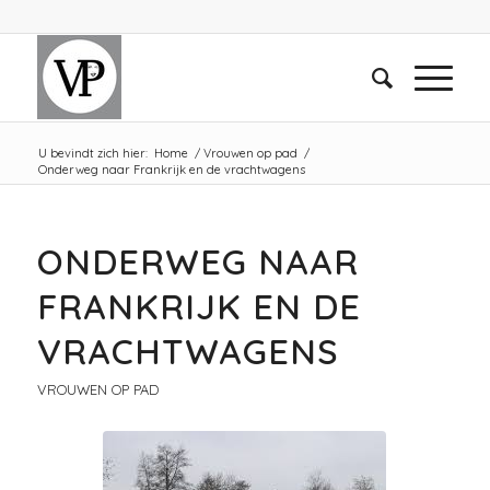
U bevindt zich hier:
Home
/
Vrouwen op pad
/
Onderweg naar Frankrijk en de vrachtwagens
ONDERWEG NAAR
FRANKRIJK EN DE
VRACHTWAGENS
VROUWEN OP PAD