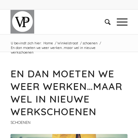
U bevindt zich hier:
Home
/
Winkelstraat
/
schoenen
/
En dan moeten we weer werken…maar wel in nieuwe
werkschoenen
EN DAN MOETEN WE
WEER WERKEN…MAAR
WEL IN NIEUWE
WERKSCHOENEN
SCHOENEN