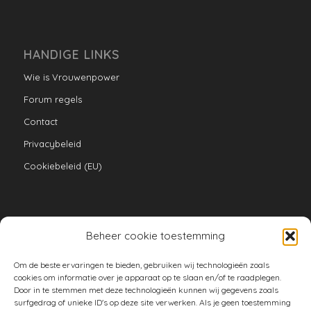
HANDIGE LINKS
Wie is Vrouwenpower
Forum regels
Contact
Privacybeleid
Cookiebeleid (EU)
Beheer cookie toestemming
VERZAMELINGEN
Om de beste ervaringen te bieden, gebruiken wij technologieën zoals
armoe keuken
cookies om informatie over je apparaat op te slaan en/of te raadplegen.
Door in te stemmen met deze technologieën kunnen wij gegevens zoals
duurzaam
surfgedrag of unieke ID's op deze site verwerken. Als je geen toestemming