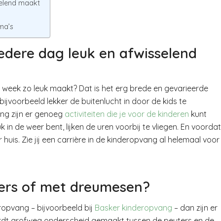
selend maakt
ma’s
edere dag leuk en afwisselend
 week zo leuk maakt? Dat is het erg brede en gevarieerde
ijvoorbeeld lekker de buitenlucht in door de kids te
ang zijn er genoeg
activiteiten die je voor de kinderen
kunt
 in de weer bent, lijken de uren voorbij te vliegen. En voordat
huis. Zie jij een carrière in de kinderopvang al helemaal voor
ters of met dreumesen?
ropvang – bijvoorbeeld bij
Basker kinderopvang
– dan zijn er
wordt grofweg onderscheid gemaakt tussen de peuters en de