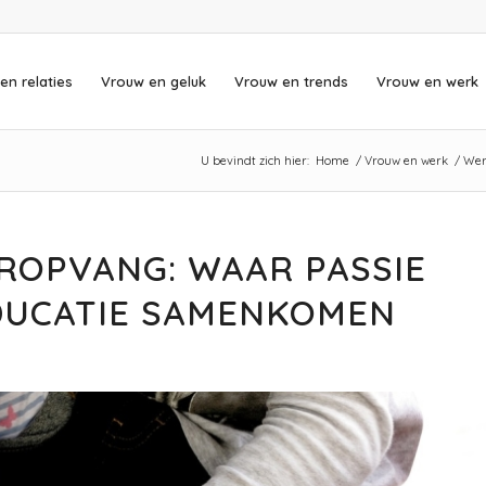
en relaties
Vrouw en geluk
Vrouw en trends
Vrouw en werk
U bevindt zich hier:
Home
/
Vrouw en werk
/
Wer
ROPVANG: WAAR PASSIE
DUCATIE SAMENKOMEN