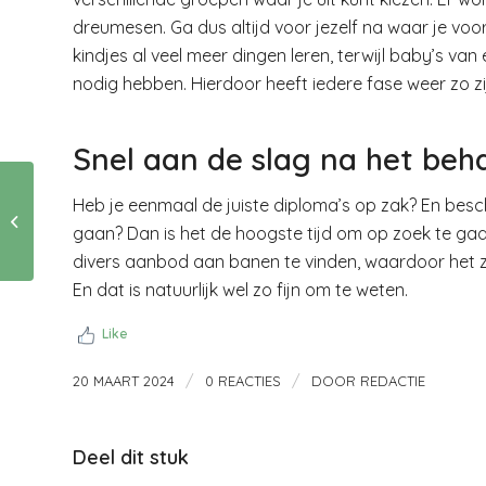
dreumesen. Ga dus altijd voor jezelf na waar je vo
kindjes al veel meer dingen leren, terwijl baby’s v
nodig hebben. Hierdoor heeft iedere fase weer zo zi
Snel aan de slag na het beh
7 tips voor een
Heb je eenmaal de juiste diploma’s op zak? En besch
stralend witte glimlach
gaan? Dan is het de hoogste tijd om op zoek te ga
van de
mondhygiënist in
divers aanbod aan banen te vinden, waardoor het zo
Amsterdam!
En dat is natuurlijk wel zo fijn om te weten.
Like
/
/
20 MAART 2024
0 REACTIES
DOOR
REDACTIE
Deel dit stuk