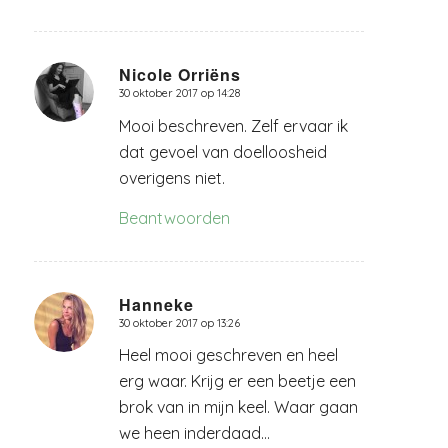
Nicole Orriëns
30 oktober 2017 op 14:28
zegt:
Mooi beschreven. Zelf ervaar ik
dat gevoel van doelloosheid
overigens niet.
Beantwoorden
Hanneke
30 oktober 2017 op 13:26
zegt:
Heel mooi geschreven en heel
erg waar. Krijg er een beetje een
brok van in mijn keel. Waar gaan
we heen inderdaad…