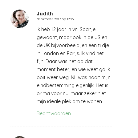
Judith
30 oktober 2017 op 12:15
zegt:
Ik heb 12 jaar in vnl Spanje
gewoont, maar ook in de US en
de UK bijvoorbeeld, en een tijdje
in London en Parijs. Ik vind het
fijn. Daar was het op dat
moment beter, en wie weet ga ik
ooit weer weg. NL was nooit mijn
eindbestemming eigenlijk. Het is
prima voor nu, maar zeker niet
mijn ideale plek om te wonen
Beantwoorden