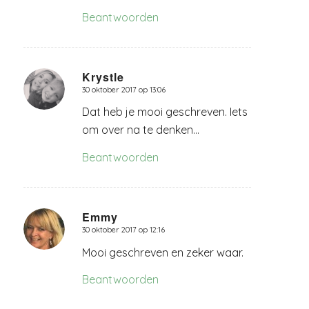
Beantwoorden
Krystle
30 oktober 2017 op 13:06
zegt:
Dat heb je mooi geschreven. Iets
om over na te denken…
Beantwoorden
Emmy
30 oktober 2017 op 12:16
zegt:
Mooi geschreven en zeker waar.
Beantwoorden