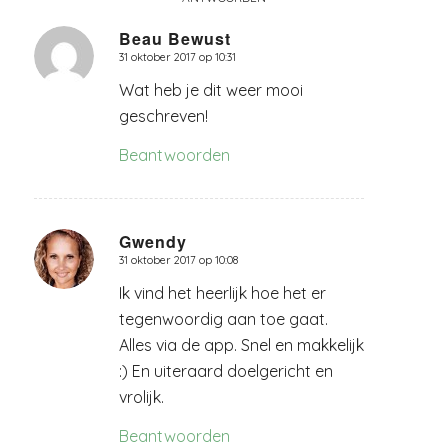
Beau Bewust
31 oktober 2017 op 10:31
zegt:
Wat heb je dit weer mooi
geschreven!
Beantwoorden
Gwendy
31 oktober 2017 op 10:08
zegt:
Ik vind het heerlijk hoe het er
tegenwoordig aan toe gaat.
Alles via de app. Snel en makkelijk
:) En uiteraard doelgericht en
vrolijk.
Beantwoorden