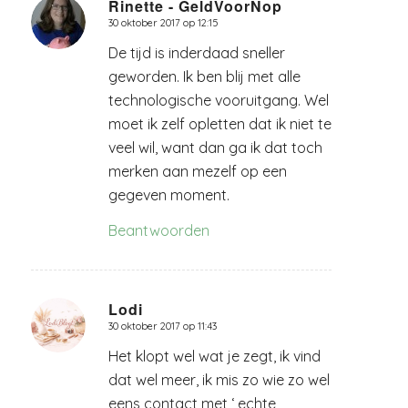
Rinette - GeldVoorNop
30 oktober 2017 op 12:15
zegt:
De tijd is inderdaad sneller
geworden. Ik ben blij met alle
technologische vooruitgang. Wel
moet ik zelf opletten dat ik niet te
veel wil, want dan ga ik dat toch
merken aan mezelf op een
gegeven moment.
Beantwoorden
Lodi
30 oktober 2017 op 11:43
zegt:
Het klopt wel wat je zegt, ik vind
dat wel meer, ik mis zo wie zo wel
eens contact met ‘ echte