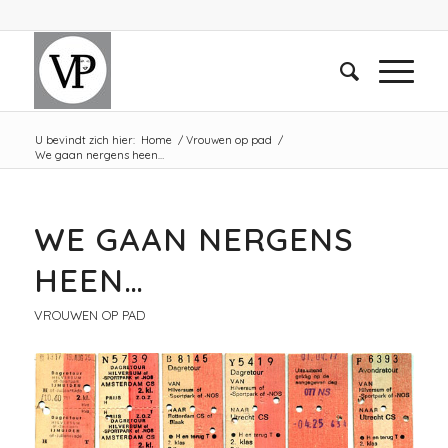
U bevindt zich hier:
Home
/
Vrouwen op pad
/
We gaan nergens heen…
WE GAAN NERGENS
HEEN…
VROUWEN OP PAD