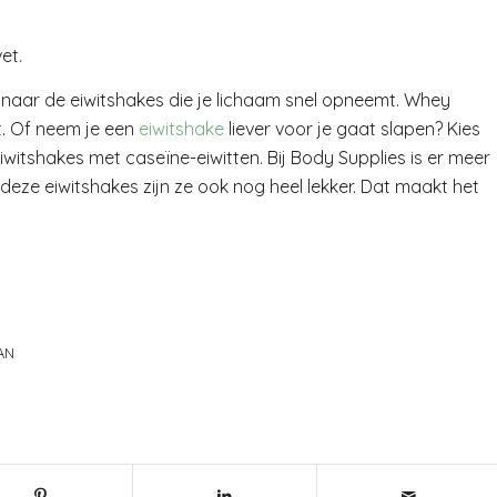
et.
n naar de eiwitshakes die je lichaam snel opneemt. Whey
t. Of neem je een
eiwitshake
liever voor je gaat slapen? Kies
witshakes met caseïne-eiwitten. Bij Body Supplies is er meer
ze eiwitshakes zijn ze ook nog heel lekker. Dat maakt het
AN