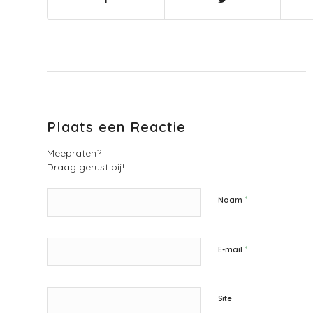
Plaats een Reactie
Meepraten?
Draag gerust bij!
*
Naam
*
E-mail
Site