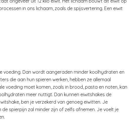
t ongeveer uit 12 kilo eiwit. Het lichaam bouwt dit eiwit op
rocessen in ons lichaam, zoals de spijsvertering. Een eiwit
 onze voeding. Dan wordt aangeraden minder koolhydraten en
orters die aan hun spieren werken, hebben ze allemaal
male voeding moet komen, zoals in brood, pasta en noten, kan
koolhydraten meer nuttigt. Dan kunnen eiwitshakes de
 eiwitshake, ben je verzekerd van genoeg eiwitten. Je
de spierpijn zal minder zijn of zelfs afnemen. Je voelt je
en.