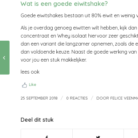
Wat is een goede eiwitshake?
Goede eiwitshakes bestaan uit 80% eiwit en weinig v
Als je overdag genoeg eiwitten wilt hebben, kijk da
concentraat en Whey isolaat hiervoor zeer geschik
dan een variant die langzamer opnemen, zoals de ei
Weet jij hoeveel
dan voldoende keuze. Naast de goede werking van de
fietsen er van mij
voor jou een stuk makkelijker.
gestolen zijn??
lees ook
Like
/
/
25 SEPTEMBER 2018
0 REACTIES
DOOR
FELICE VEENM
Deel dit stuk