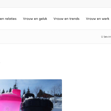
en relaties
Vrouw en geluk
Vrouw en trends
Vrouw en werk
U bevind
S