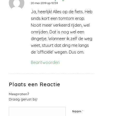
20 mei 2019 op 10:59
zegt:
Ja, heerlijk! Alles op de fiets. Heb
sinds kort een tomtom erop.
Nooit meer verkeerd rijden, wel
omrijden. Dat is nog wel een
dingetje. Wanneer ik zelf de weg
weet, stuurt dat ding me langs
de ‘officiële’ wegen. Dus om.
Beantwoorden
Plaats een Reactie
Meepraten?
Draag gerust bij!
*
Naam