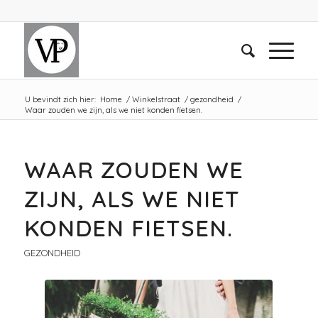
U bevindt zich hier:
Home
/
Winkelstraat
/
gezondheid
/
Waar zouden we zijn, als we niet konden fietsen.
WAAR ZOUDEN WE
ZIJN, ALS WE NIET
KONDEN FIETSEN.
GEZONDHEID