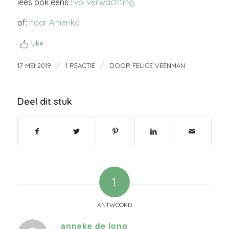
lees ook eens :
vol verwachting
of:
naar Amerika
Like
/
/
17 MEI 2019
1 REACTIE
DOOR
FELICE VEENMAN
Deel dit stuk
1
ANTWOORD
anneke de jong