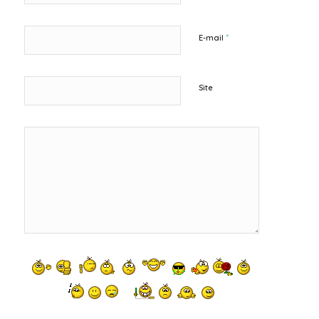
*
E-mail
Site