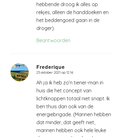
hebbende droog ik alles op
rekjes, alleen de handdoeken en
het beddengoed gaan in de
droger).
Beantwoorden
Frederique
23 oktober 2021 op 12:16
zegt:
Ah ja ik heb zo’n tiener-man in
huis die het concept van
lichtknoppen totaal niet snapt. Ik
ben thuis dan ook van de
energiebrigade. (Mannen hebben
dat minder, dat geeft niet,
mannen hebben ook hele leuke