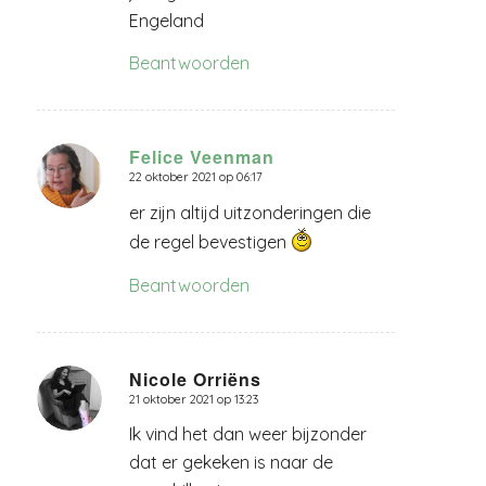
Engeland
Beantwoorden
Felice Veenman
22 oktober 2021 op 06:17
zegt:
er zijn altijd uitzonderingen die
de regel bevestigen
Beantwoorden
Nicole Orriëns
21 oktober 2021 op 13:23
zegt:
Ik vind het dan weer bijzonder
dat er gekeken is naar de