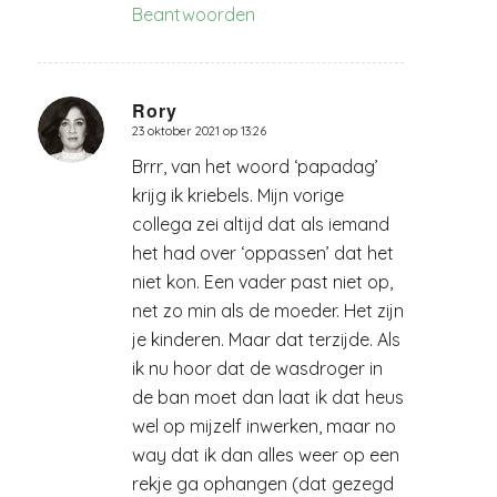
Beantwoorden
Rory
23 oktober 2021 op 13:26
zegt:
Brrr, van het woord ‘papadag’
krijg ik kriebels. Mijn vorige
collega zei altijd dat als iemand
het had over ‘oppassen’ dat het
niet kon. Een vader past niet op,
net zo min als de moeder. Het zijn
je kinderen. Maar dat terzijde. Als
ik nu hoor dat de wasdroger in
de ban moet dan laat ik dat heus
wel op mijzelf inwerken, maar no
way dat ik dan alles weer op een
rekje ga ophangen (dat gezegd