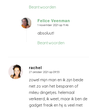
Beantwoorden
Felice Veenman
1 november 2021 op 11:46
zegt:
absoluut!
Beantwoorden
rachel
27 oktober 2021 op 09:53
zegt:
zowel mijn man en ik zijn beide
niet zo van het besparen of
milieu dingetjes. helemaal
verkeerd, ik weet, maar ik ben de
gadget freak en hij is veel met