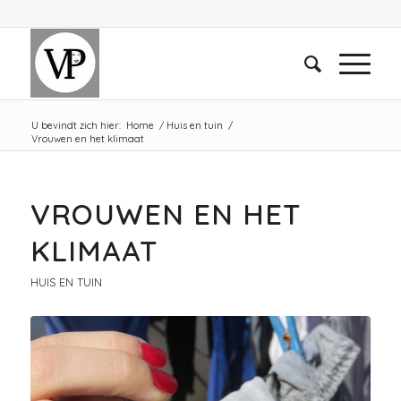
U bevindt zich hier:
Home
/
Huis en tuin
/
Vrouwen en het klimaat
VROUWEN EN HET
KLIMAAT
HUIS EN TUIN