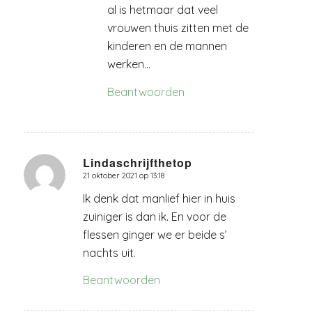
al is hetmaar dat veel
vrouwen thuis zitten met de
kinderen en de mannen
werken…
Beantwoorden
Lindaschrijfthetop
21 oktober 2021 op 13:18
zegt:
Ik denk dat manlief hier in huis
zuiniger is dan ik. En voor de
flessen ginger we er beide s’
nachts uit.
Beantwoorden