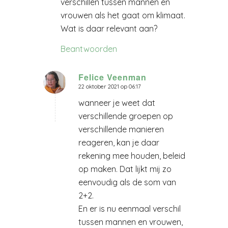
verschillen tussen mannen en
vrouwen als het gaat om klimaat.
Wat is daar relevant aan?
Beantwoorden
Felice Veenman
22 oktober 2021 op 06:17
zegt:
wanneer je weet dat
verschillende groepen op
verschillende manieren
reageren, kan je daar
rekening mee houden, beleid
op maken. Dat lijkt mij zo
eenvoudig als de som van
2+2.
En er is nu eenmaal verschil
tussen mannen en vrouwen,