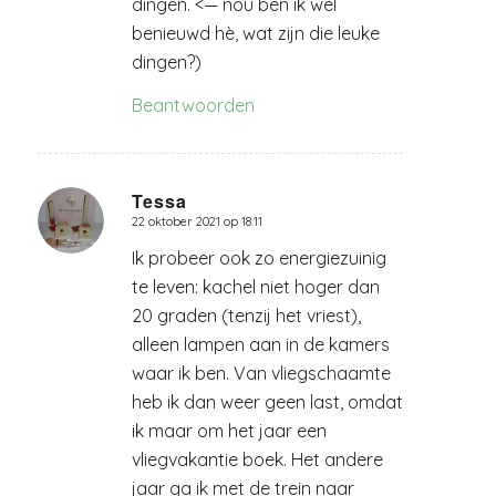
dingen. <— nou ben ik wel
benieuwd hè, wat zijn die leuke
dingen?)
Beantwoorden
Tessa
22 oktober 2021 op 18:11
zegt:
Ik probeer ook zo energiezuinig
te leven: kachel niet hoger dan
20 graden (tenzij het vriest),
alleen lampen aan in de kamers
waar ik ben. Van vliegschaamte
heb ik dan weer geen last, omdat
ik maar om het jaar een
vliegvakantie boek. Het andere
jaar ga ik met de trein naar