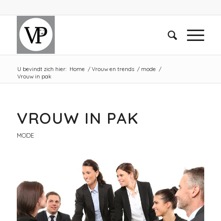
U bevindt zich hier:
Home
/
Vrouw en trends
/
mode
/
Vrouw in pak
VROUW IN PAK
MODE