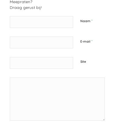
Meepraten?
Draag gerust bij!
*
Naam
*
E-mail
Site