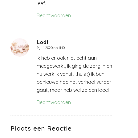
leef.
Beantwoorden
Lodi
9 juli 2020 op 11:10
zegt:
Ik heb er ook niet echt aan
meegewerkt, ik ging de zorg in en
nu werk ik vanuit thuis ;) ik ben
benieuwd hoe het verhaal verder
gaat, maar heb wel zo een idee!
Beantwoorden
Plaats een Reactie