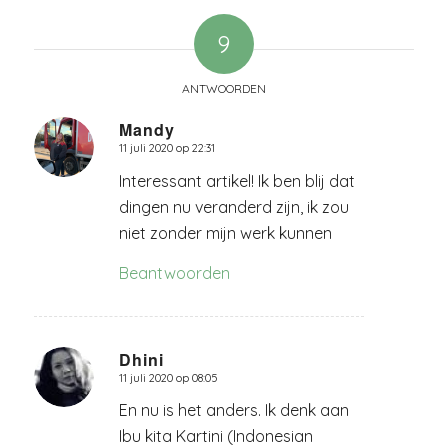
9
ANTWOORDEN
Mandy
11 juli 2020 op 22:31
zegt:
Interessant artikel! Ik ben blij dat
dingen nu veranderd zijn, ik zou
niet zonder mijn werk kunnen
Beantwoorden
Dhini
11 juli 2020 op 08:05
zegt:
En nu is het anders. Ik denk aan
Ibu kita Kartini (Indonesian