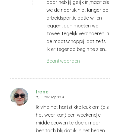
daar heb jij gelijk in,maar als
we de nadruk niet langer op
arbeidsparticipatie willen
leggen, dan moeten we
zoveel tegelijk veranderen in
de maatschappij, dat zelfs
ik er tegenop begin te zien…
Beantwoorden
Irene
9 juli 2020 op 18:04
zegt:
Ik vind het hartstikke leuk om (als
het weer kan) een weekendje
middeleeuwen te doen, maar
ben toch blij dat ik in het heden