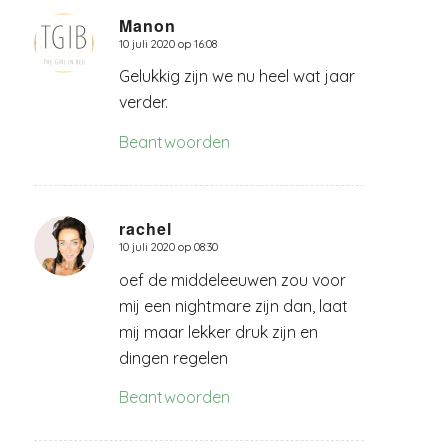
Manon
10 juli 2020 op 16:08
zegt:
Gelukkig zijn we nu heel wat jaar
verder.
Beantwoorden
rachel
10 juli 2020 op 08:30
zegt:
oef de middeleeuwen zou voor
mij een nightmare zijn dan, laat
mij maar lekker druk zijn en
dingen regelen
Beantwoorden