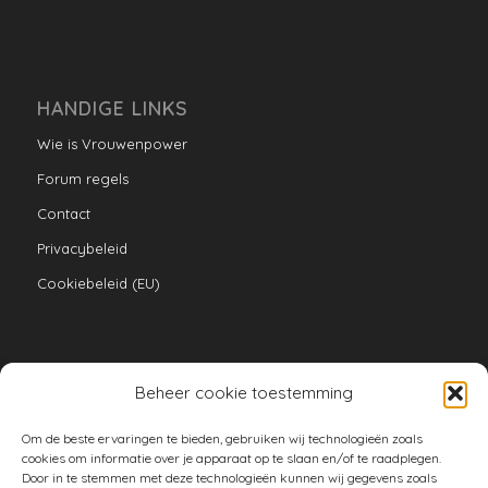
HANDIGE LINKS
Wie is Vrouwenpower
Forum regels
Contact
Privacybeleid
Cookiebeleid (EU)
Beheer cookie toestemming
VERZAMELINGEN
Om de beste ervaringen te bieden, gebruiken wij technologieën zoals
armoe keuken
cookies om informatie over je apparaat op te slaan en/of te raadplegen.
Door in te stemmen met deze technologieën kunnen wij gegevens zoals
duurzaam