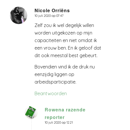
Nicole Orriëns
10 juli 2020 op 07:47
zegt:
Zelf zou ik wel degelijk willen
worden uitgekozen op mijn
capaciteiten en niet omdat ik
een vrouw ben. En ik geloof dat
dit ook meestal best gebeurt.
Bovendien vind ik de druk nu
eenzijdig liggen op
arbeidsparticipatie.
Beantwoorden
Rowena razende
reporter
zegt:
10 juli 2020 op 12:21