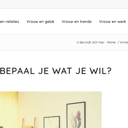
en relaties
Vrouw en geluk
Vrouw en trends
Vrouw en werk
U bevindt zich hier:
Home
/
Winke
BEPAAL JE WAT JE WIL?