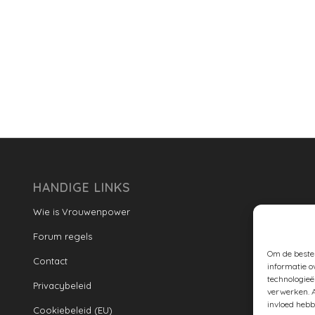
HANDIGE LINKS
Wie is Vrouwenpower
Forum regels
Om de beste 
Contact
informatie o
technologieë
Privacybeleid
verwerken. A
invloed hebb
Cookiebeleid (EU)