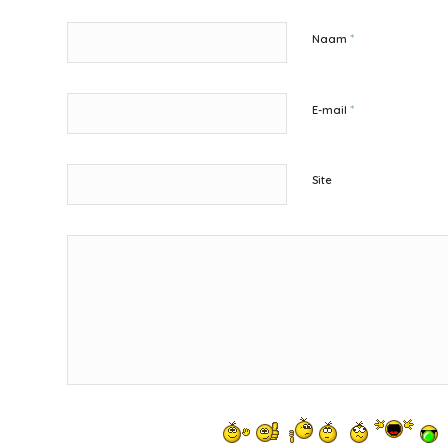
*
Naam
*
E-mail
Site