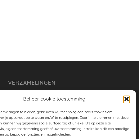
VERZAMELINGEN
armoe keuken
Beheer cookie toestemming
duurzaam
ervaringen te bieden, gebruiken wij technologieën zoals cookies om
huishouden
ver je apparaat op te slaan en/of te raadplegen. Door in te stemmen met deze
n kunnen wij gegevens zoals surfgedrag of unieke ID's op deze site
spreekwoorden en gezegden
ls je geen toestemming geeft of uw toestemming intrekt, kan dit een nadelige
en op bepaalde functies en mogelijkheden.
tuin