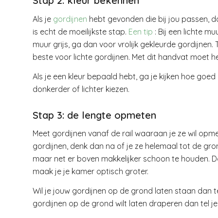
Stap 2: kleur bekennen
Als je
gordijnen
hebt gevonden die bij jou passen, dan
is echt de moeilijkste stap.
Een tip
: Bij een lichte m
muur grijs, ga dan voor vrolijk gekleurde gordijnen. T
beste voor lichte gordijnen. Met dit handvat moet he
Als je een kleur bepaald hebt, ga je kijken hoe goed 
donkerder of lichter kiezen.
Stap 3: de lengte opmeten
Meet gordijnen vanaf de rail waaraan je ze wil opm
gordijnen, denk dan na of je ze helemaal tot de grond 
maar net er boven makkelijker schoon te houden. Doo
maak je je kamer optisch groter.
Wil je jouw gordijnen op de grond laten staan dan te
gordijnen op de grond wilt laten draperen dan tel je