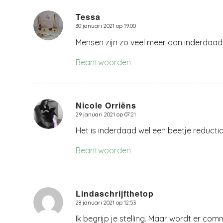
Tessa
30 januari 2021 op 19:00
zegt:
Mensen zijn zo veel meer dan inderdaad c
Beantwoorden
Nicole Orriëns
29 januari 2021 op 07:21
zegt:
Het is inderdaad wel een beetje reducti
Beantwoorden
Lindaschrijfthetop
28 januari 2021 op 12:53
zegt:
Ik begrijp je stelling. Maar wordt er co