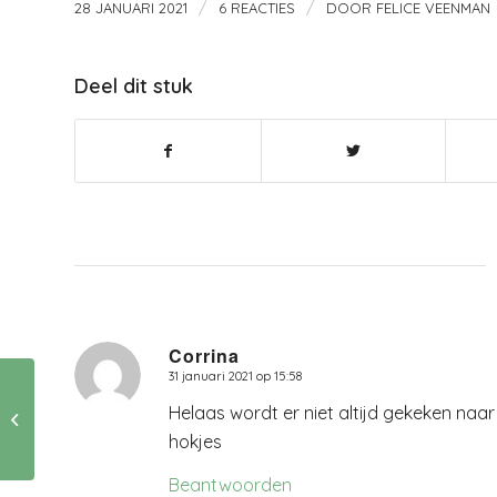
/
/
28 JANUARI 2021
6 REACTIES
DOOR
FELICE VEENMAN
Deel dit stuk
Corrina
31 januari 2021 op 15:58
zegt:
Helaas wordt er niet altijd gekeken naar
Vergeten snoep…..
hokjes
Beantwoorden