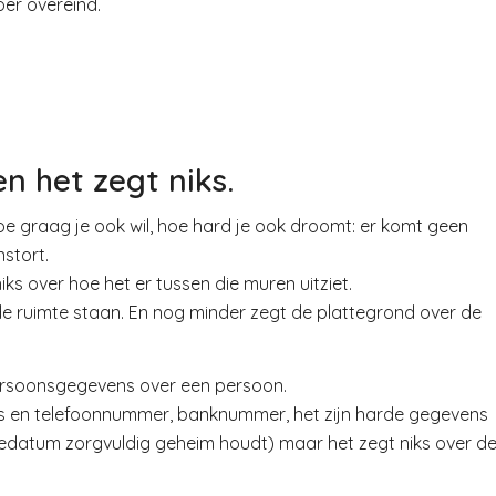
oer overeind.
en het zegt niks.
oe graag je ook wil, hoe hard je ook droomt: er komt geen
nstort.
s over hoe het er tussen die muren uitziet.
de ruimte staan. En nog minder zegt de plattegrond over de
persoonsgegevens over een persoon.
s en telefoonnummer, banknummer, het zijn harde gegevens
edatum zorgvuldig geheim houdt) maar het zegt niks over d