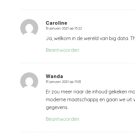
Caroline
31 januari 2021 op 15:22
zegt:
Ja, welkom in de wereld van big data. T
Beantwoorden
Wanda
31 januari 2021 op 11:03
zegt:
Er zou meer naar de inhoud gekeken moe
moderne maatschappij en gaan we uit
gegevens.
Beantwoorden