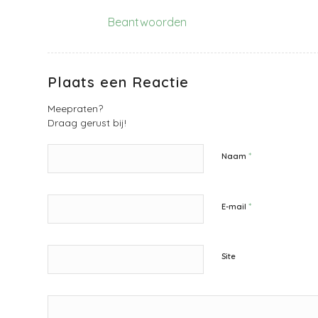
Beantwoorden
Plaats een Reactie
Meepraten?
Draag gerust bij!
*
Naam
*
E-mail
Site