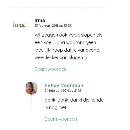
Irma
23 februari 2018 op 15:28
zegt:
Wij zeggen ook vaak: slapen als
een koe! Haha waarom geen
idee… Ik hoop dat je vanavond
weer lekker kan slapen :)
Beantwoorden
Felice Veenman
24 februari 2018 op 21:02
zegt:
dank, dank, dank! die kende
ik nog niet
Beantwoorden