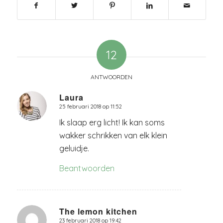
12
ANTWOORDEN
Laura
25 februari 2018 op 11:52
zegt:
Ik slaap erg licht! Ik kan soms
wakker schrikken van elk klein
geluidje.
Beantwoorden
The lemon kitchen
23 februari 2018 op 19:42
zegt: