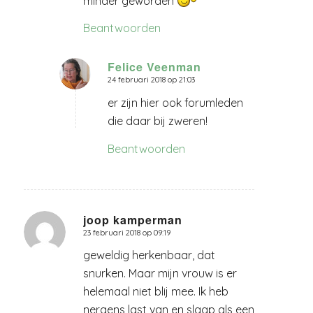
minder geworden
Beantwoorden
Felice Veenman
24 februari 2018 op 21:03
zegt:
er zijn hier ook forumleden
die daar bij zweren!
Beantwoorden
joop kamperman
23 februari 2018 op 09:19
zegt:
geweldig herkenbaar, dat
snurken. Maar mijn vrouw is er
helemaal niet blij mee. Ik heb
nergens last van en slaap als een