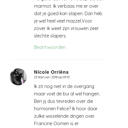
marmot. Ik verbaas me er over
dat je goed kan slapen. Dan heb
je wel heel veel mazzel.Voor
zover ik weet zijn vrouwen zeer
slechte slapers.
Beantwoorden
Nicole Orriëns
23 februari 2018 op 09:13
zegt:
Ik zit nog niet in de overgang
maar voel de bui al wel hangen.
Ben jij dus tevreden over die
hormonen Felice? Ik hoor daar
zulke wisselende dingen over.
Francine Oomen is er