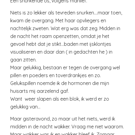
Een snurkende os, volgens manlief.
Niets is zo lekker als tevreden snurken….maar toen,
kwam de overgang. Met haar opvliegers en
nachtelijk zweten. Wat erg was dat zeg. Midden in
de nacht het raam openzetten, omdat je het
gevoel hebt dat je stikt…baden met ijsklontjes
visualiseren en daar dan ( in gedachten he ) in
gaan zitten.
Maar gelukkig, bestaan er tegen de overgang wel
pillen en poeders en toverdrankjes en zo.
Gelukspillen noemde ik de hormonen die mijn
huisarts mij aarzelend gaf.
Want weer slapen als een blok, ik werd er zo
gelukkig van…
Maar gisteravond, zo maar uit het niets, werd ik
midden in de nacht wakker. Vraag me niet waarom.
Maar wakker was ik en wakker bleef ik. Zomaar.