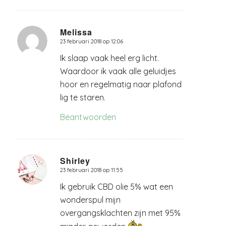
Melissa
23 februari 2018 op 12:06
zegt:
Ik slaap vaak heel erg licht.
Waardoor ik vaak alle geluidjes
hoor en regelmatig naar plafond
lig te staren.
Beantwoorden
Shirley
23 februari 2018 op 11:55
zegt:
Ik gebruik CBD olie 5% wat een
wonderspul mijn
overgangsklachten zijn met 95%