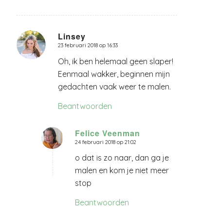
Linsey
23 februari 2018 op 16:33
zegt:
Oh, ik ben helemaal geen slaper!
Eenmaal wakker, beginnen mijn
gedachten vaak weer te malen.
Beantwoorden
Felice Veenman
24 februari 2018 op 21:02
zegt:
o dat is zo naar, dan ga je
malen en kom je niet meer
stop
Beantwoorden