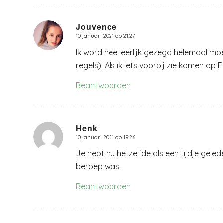
Jouvence
10 januari 2021 op 21:27
zegt:
Ik word heel eerlijk gezegd helemaal mo
regels). Als ik iets voorbij zie komen op 
Beantwoorden
Henk
10 januari 2021 op 19:26
zegt:
Je hebt nu hetzelfde als een tijdje geled
beroep was.
Beantwoorden