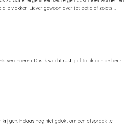
s ook zo dat er ergens een keuze gemaakt moet worden en
 alle vlakken. Liever gewoon over tot actie of zoiets….
ets veranderen. Dus ik wacht rustig af tot ik aan de beurt
in krijgen. Helaas nog niet gelukt om een afspraak te