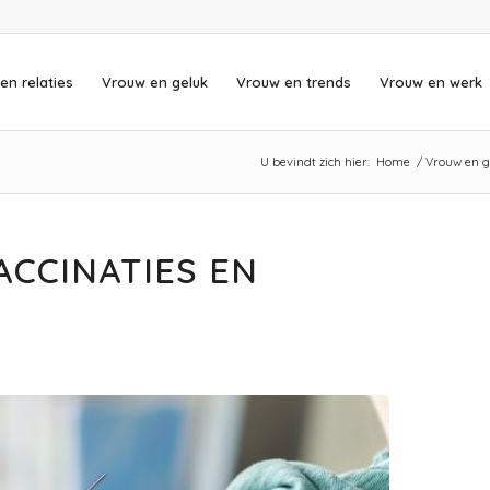
en relaties
Vrouw en geluk
Vrouw en trends
Vrouw en werk
U bevindt zich hier:
Home
/
Vrouw en g
ACCINATIES EN