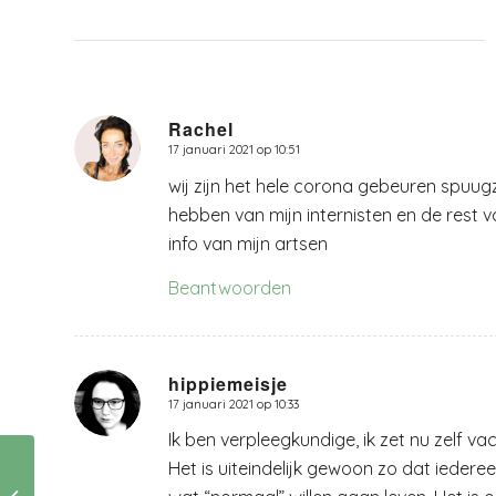
Rachel
17 januari 2021 op 10:51
zegt:
wij zijn het hele corona gebeuren spuugza
hebben van mijn internisten en de rest 
info van mijn artsen
Beantwoorden
hippiemeisje
17 januari 2021 op 10:33
zegt:
Ik ben verpleegkundige, ik zet nu zelf va
Het is uiteindelijk gewoon zo dat iederee
Vriendinnen komen