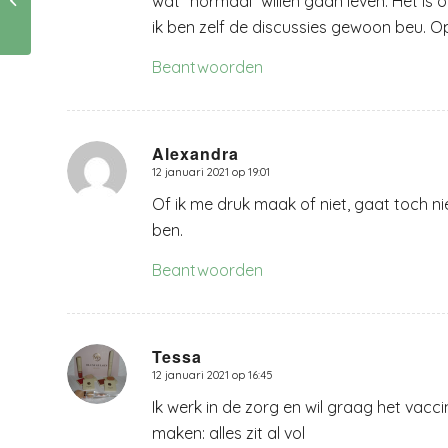
wat “normaal” willen gaan leven. Het i
niet gratis.
ik ben zelf de discussies gewoon beu. Op
Beantwoorden
Alexandra
12 januari 2021 op 19:01
zegt:
Of ik me druk maak of niet, gaat toch ni
ben.
Beantwoorden
Tessa
12 januari 2021 op 16:45
zegt:
Ik werk in de zorg en wil graag het vacc
maken: alles zit al vol