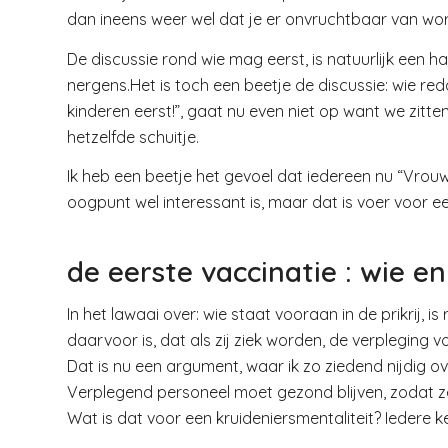
dan ineens weer wel dat je er onvruchtbaar van wor
De discussie rond wie mag eerst, is natuurlijk een h
nergens.Het is toch een beetje de discussie: wie r
kinderen eerst!”, gaat nu even niet op want we zitten
hetzelfde schuitje.
Ik heb een beetje het gevoel dat iedereen nu “Vrou
oogpunt wel interessant is, maar dat is voer voor e
de eerste vaccinatie : wie e
In het lawaai over: wie staat vooraan in de prikrij,
daarvoor is, dat als zij ziek worden, de verpleging 
Dat is nu een argument, waar ik zo ziedend nijdig o
Verplegend personeel moet gezond blijven, zodat ze
Wat is dat voor een kruideniersmentaliteit? Iedere ke