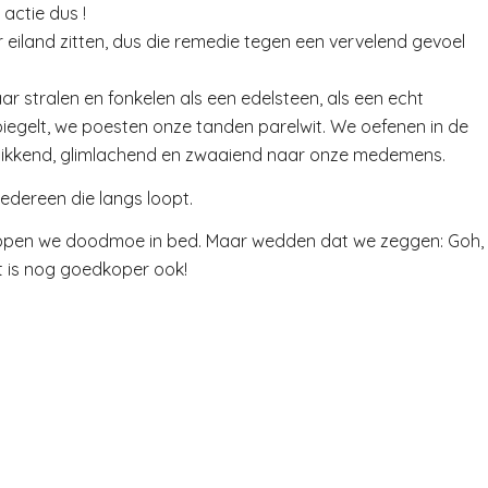
actie dus !
eiland zitten, dus die remedie tegen een vervelend gevoel
 stralen en fonkelen als een edelsteen, als een echt
spiegelt, we poesten onze tanden parelwit. We oefenen in de
nikkend, glimlachend en zwaaiend naar onze medemens.
edereen die langs loopt.
tappen we doodmoe in bed. Maar wedden dat we zeggen: Goh,
et is nog goedkoper ook!