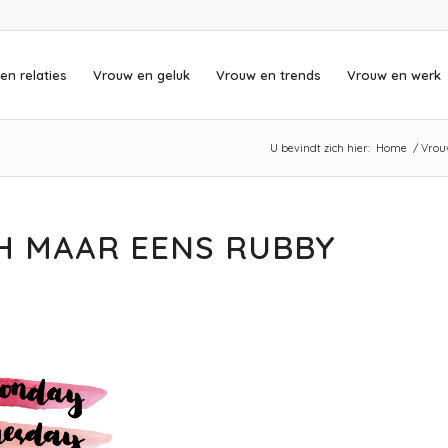
en relaties
Vrouw en geluk
Vrouw en trends
Vrouw en werk
U bevindt zich hier:
Home
/
Vrou
H MAAR EENS RUBBY