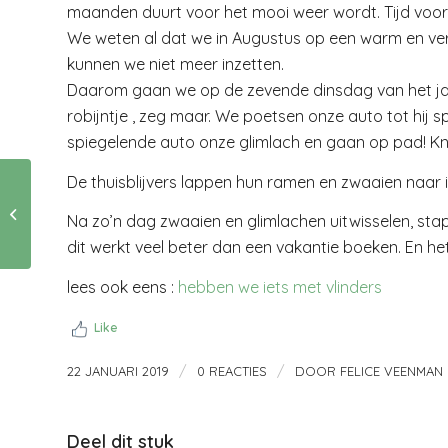
maanden duurt voor het mooi weer wordt. Tijd voor 
We weten al dat we in Augustus op een warm en ver 
kunnen we niet meer inzetten.
Daarom gaan we op de zevende dinsdag van het jaar
robijntje , zeg maar. We poetsen onze auto tot hij 
spiegelende auto onze glimlach en gaan op pad! K
De thuisblijvers lappen hun ramen en zwaaien naar i
Waarom zijn er
zoveel
Na zo’n dag zwaaien en glimlachen uitwisselen, s
spreekwoorden over
dit werkt veel beter dan een vakantie boeken. En h
de appel?
lees ook eens :
hebben we iets met vlinders
Like
/
/
22 JANUARI 2019
0 REACTIES
DOOR
FELICE VEENMAN
Deel dit stuk