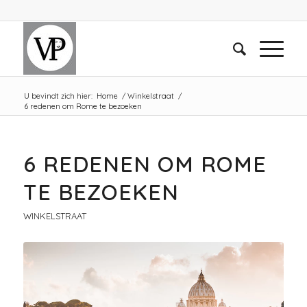
U bevindt zich hier:
Home
/
Winkelstraat
/
6 redenen om Rome te bezoeken
6 REDENEN OM ROME
TE BEZOEKEN
WINKELSTRAAT