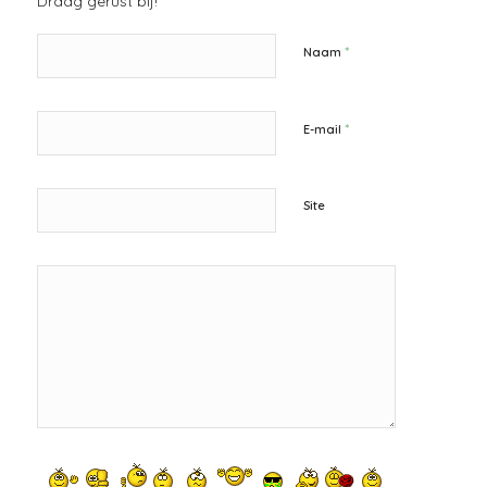
Draag gerust bij!
*
Naam
*
E-mail
Site