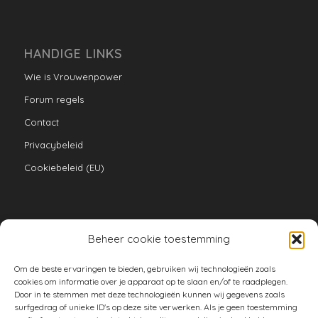
HANDIGE LINKS
Wie is Vrouwenpower
Forum regels
Contact
Privacybeleid
Cookiebeleid (EU)
Beheer cookie toestemming
VERZAMELINGEN
Om de beste ervaringen te bieden, gebruiken wij technologieën zoals
armoe keuken
cookies om informatie over je apparaat op te slaan en/of te raadplegen.
Door in te stemmen met deze technologieën kunnen wij gegevens zoals
duurzaam
surfgedrag of unieke ID's op deze site verwerken. Als je geen toestemming