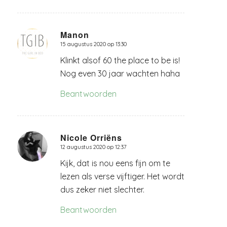
Manon
15 augustus 2020 op 13:30
zegt:
Klinkt alsof 60 the place to be is!
Nog even 30 jaar wachten haha
Beantwoorden
Nicole Orriëns
12 augustus 2020 op 12:37
zegt:
Kijk, dat is nou eens fijn om te
lezen als verse vijftiger. Het wordt
dus zeker niet slechter.
Beantwoorden