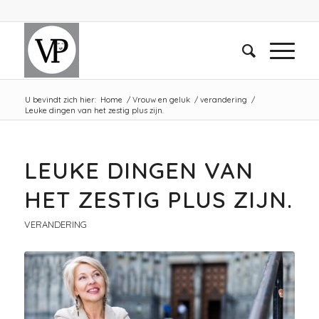
U bevindt zich hier:
Home
/
Vrouw en geluk
/
verandering
/
Leuke dingen van het zestig plus zijn.
LEUKE DINGEN VAN
HET ZESTIG PLUS ZIJN.
VERANDERING