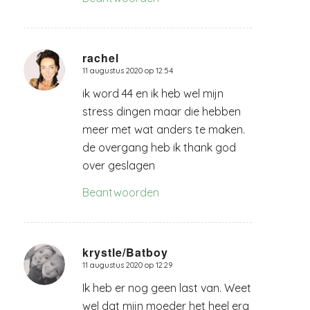
rachel
11 augustus 2020 op 12:54
zegt:
ik word 44 en ik heb wel mijn
stress dingen maar die hebben
meer met wat anders te maken.
de overgang heb ik thank god
over geslagen
Beantwoorden
krystle/Batboy
11 augustus 2020 op 12:29
zegt:
Ik heb er nog geen last van. Weet
wel dat mijn moeder het heel erg