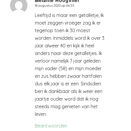
Melanie Hoogvliet
18 augustus 2020 op 06:55
zegt:
Leeftijd is maar een getalletje, Ik
moet zeggen vroeger zag ik er
tegenop toen ik 30 moest
worden. Inmiddels word ik over 3
jaar alweer 40 en kijk ik heel
anders naar deze getalletjes. Ik
verloor namelijk 7 jaar geleden
mijn vader (58) en mijn moeder
en zus hebben zwaar hartfalen
dus elk jaar is er een. Sindsdien
ben ik dankbaar als ik weer een
jaartje ouder word dat ik nog
steeds mag genieten van het
leven.
Beantwoorden