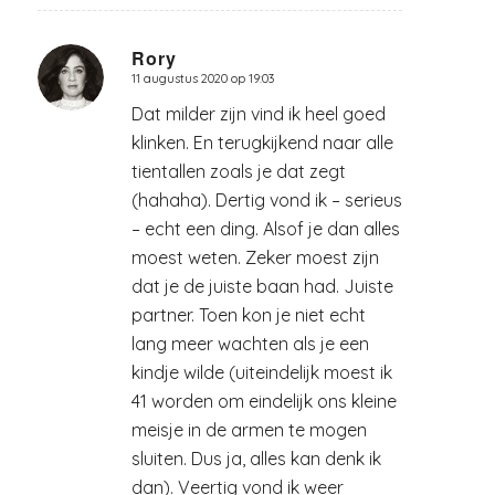
Rory
11 augustus 2020 op 19:03
zegt:
Dat milder zijn vind ik heel goed
klinken. En terugkijkend naar alle
tientallen zoals je dat zegt
(hahaha). Dertig vond ik – serieus
– echt een ding. Alsof je dan alles
moest weten. Zeker moest zijn
dat je de juiste baan had. Juiste
partner. Toen kon je niet echt
lang meer wachten als je een
kindje wilde (uiteindelijk moest ik
41 worden om eindelijk ons kleine
meisje in de armen te mogen
sluiten. Dus ja, alles kan denk ik
dan). Veertig vond ik weer