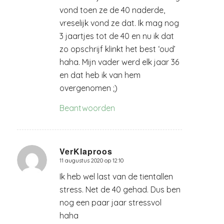
vond toen ze de 40 naderde,
vreselijk vond ze dat. Ik mag nog
3 jaartjes tot de 40 en nu ik dat
zo opschrijf klinkt het best ‘oud’
haha. Mijn vader werd elk jaar 36
en dat heb ik van hem
overgenomen ;)
Beantwoorden
VerKlaproos
11 augustus 2020 op 12:10
zegt:
Ik heb wel last van de tientallen
stress. Net de 40 gehad. Dus ben
nog een paar jaar stressvol
haha