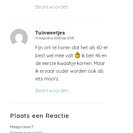
Beantwoorden
Tuinweetjes
11 augustus 2020 op 12:03
zegt:
Fijn om te horen dat het als 60-er
best wel mee valt
Ik ben 46 en
de eerste kwaaltje komen. Maar
ik ervaar ouder worden ook als
iets mooi’s.
Beantwoorden
Plaats een Reactie
Meepraten?
Draag gerust bij!