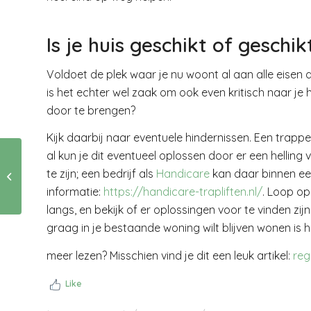
Is je huis geschikt of geschi
Voldoet de plek waar je nu woont al aan alle eisen die
is het echter wel zaak om ook even kritisch naar je hu
door te brengen?
Kijk daarbij naar eventuele hindernissen. Een trap
al kun je dit eventueel oplossen door er een helling
ik word dringend
te zijn; een bedrijf als
Handicare
kan daar binnen een
geadviseerd
informatie:
https://handicare-trapliften.nl/
. Loop op
langs, en bekijk of er oplossingen voor te vinden zijn
graag in je bestaande woning wilt blijven wonen is 
meer lezen? Misschien vind je dit een leuk artikel:
reg
Like