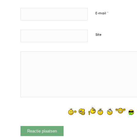
*
E-mail
Site