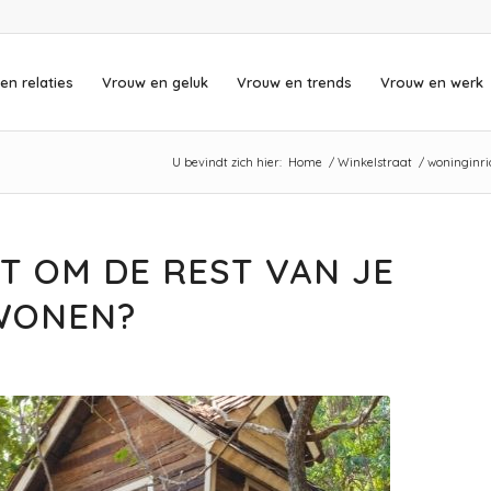
en relaties
Vrouw en geluk
Vrouw en trends
Vrouw en werk
U bevindt zich hier:
Home
/
Winkelstraat
/
woninginri
T OM DE REST VAN JE
 WONEN?