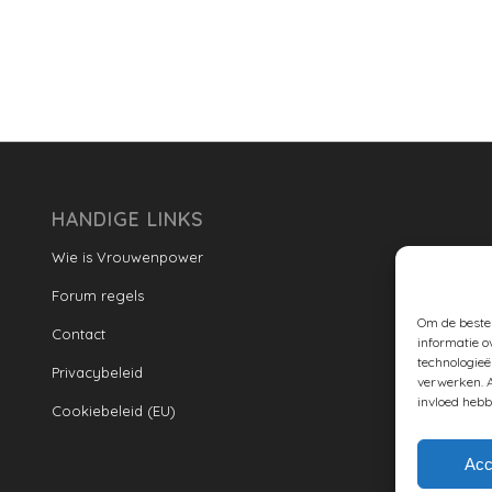
HANDIGE LINKS
Wie is Vrouwenpower
Forum regels
Om de beste 
Contact
informatie o
technologieë
Privacybeleid
verwerken. A
invloed hebb
Cookiebeleid (EU)
Acc