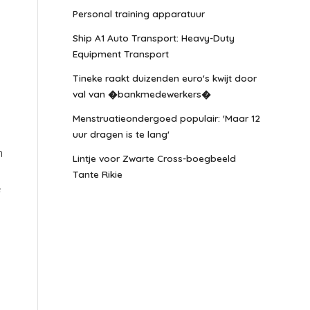
Personal training apparatuur
Ship A1 Auto Transport: Heavy-Duty
Equipment Transport
Tineke raakt duizenden euro's kwijt door
val van �bankmedewerkers�
Menstruatieondergoed populair: 'Maar 12
uur dragen is te lang'
n
Lintje voor Zwarte Cross-boegbeeld
Tante Rikie
e