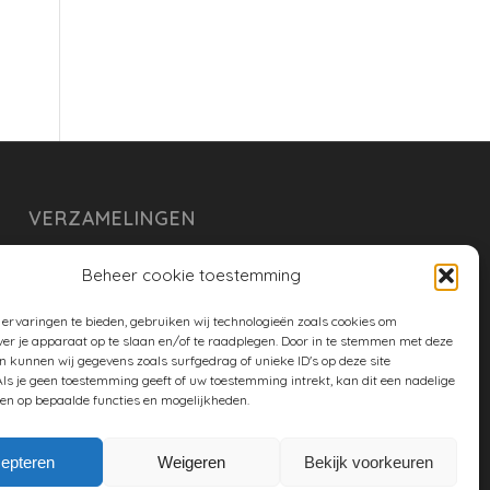
VERZAMELINGEN
armoe keuken
Beheer cookie toestemming
duurzaam
ervaringen te bieden, gebruiken wij technologieën zoals cookies om
huishouden
ver je apparaat op te slaan en/of te raadplegen. Door in te stemmen met deze
n kunnen wij gegevens zoals surfgedrag of unieke ID's op deze site
spreekwoorden en gezegden
ls je geen toestemming geeft of uw toestemming intrekt, kan dit een nadelige
en op bepaalde functies en mogelijkheden.
tuin
epteren
Weigeren
Bekijk voorkeuren