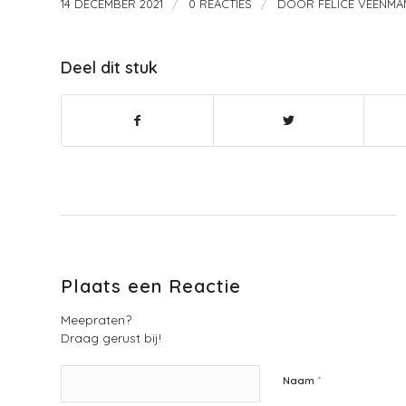
/
/
14 DECEMBER 2021
0 REACTIES
DOOR
FELICE VEENMA
Deel dit stuk
Plaats een Reactie
Meepraten?
Draag gerust bij!
*
Naam