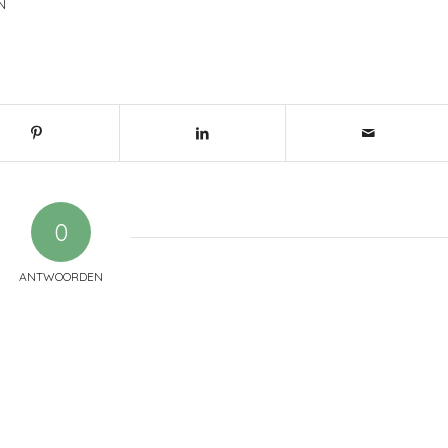
N
0
ANTWOORDEN