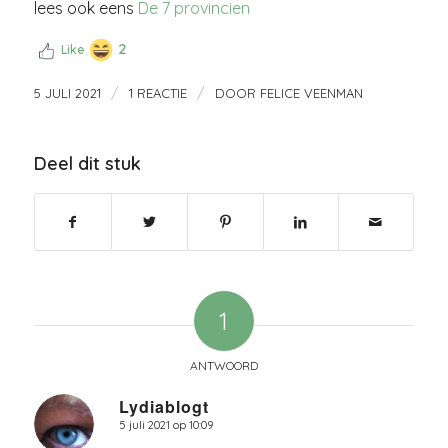
lees ook eens
De 7 provincien
2
Like
/
/
5 JULI 2021
1 REACTIE
DOOR
FELICE VEENMAN
Deel dit stuk
1
ANTWOORD
Lydiablogt
5 juli 2021 op 10:09
zegt: