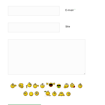
*
E-mail
Site