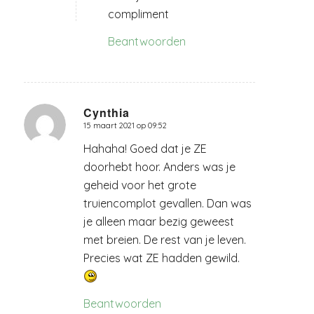
compliment
Beantwoorden
Cynthia
15 maart 2021 op 09:52
zegt:
Hahaha! Goed dat je ZE
doorhebt hoor. Anders was je
geheid voor het grote
truiencomplot gevallen. Dan was
je alleen maar bezig geweest
met breien. De rest van je leven.
Precies wat ZE hadden gewild.
Beantwoorden