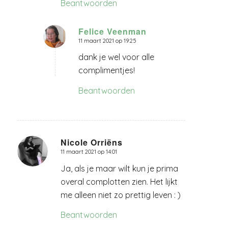
Beantwoorden
Felice Veenman
11 maart 2021 op 19:25
zegt:
dank je wel voor alle
complimentjes!
Beantwoorden
Nicole Orriëns
11 maart 2021 op 14:01
zegt:
Ja, als je maar wilt kun je prima
overal complotten zien. Het lijkt
me alleen niet zo prettig leven : )
Beantwoorden