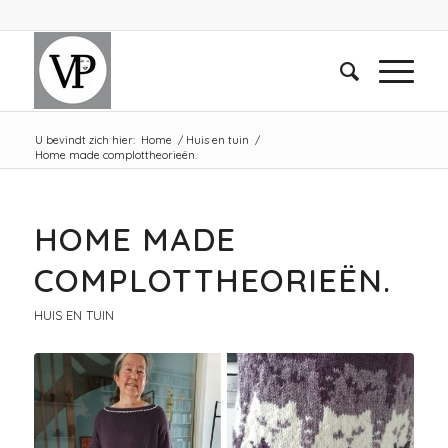
U bevindt zich hier:
Home
/
Huis en tuin
/
Home made complottheorieën.
HOME MADE
COMPLOTTHEORIEËN.
HUIS EN TUIN