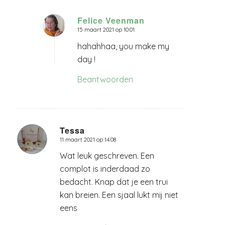
Felice Veenman
15 maart 2021 op 10:01
zegt:
hahahhaa, you make my
day !
Beantwoorden
Tessa
11 maart 2021 op 14:08
zegt:
Wat leuk geschreven. Een
complot is inderdaad zo
bedacht. Knap dat je een trui
kan breien. Een sjaal lukt mij niet
eens