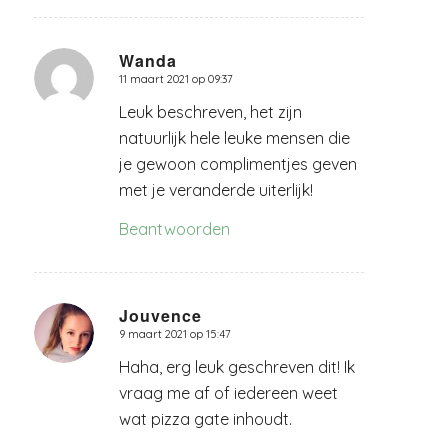
Wanda
11 maart 2021 op 09:37
zegt:
Leuk beschreven, het zijn
natuurlijk hele leuke mensen die
je gewoon complimentjes geven
met je veranderde uiterlijk!
Beantwoorden
Jouvence
9 maart 2021 op 15:47
zegt:
Haha, erg leuk geschreven dit! Ik
vraag me af of iedereen weet
wat pizza gate inhoudt.