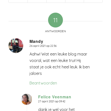
11
ANTWOORDEN
Mandy
26 april 2021 op 22:36
zegt:
Aahw! Wat een leuke blog maar
vooral, wat een leuke trui! Hij
staat je ook echt heel leuk. Ik ben
jaloers
Beantwoorden
Felice Veenman
27 april 2021 op 09:42
zegt:
dank je wel voor het