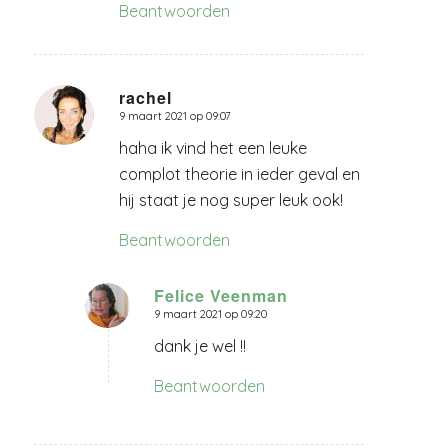
Beantwoorden
rachel
9 maart 2021 op 09:07
zegt:
haha ik vind het een leuke
complot theorie in ieder geval en
hij staat je nog super leuk ook!
Beantwoorden
Felice Veenman
9 maart 2021 op 09:20
zegt:
dank je wel !!
Beantwoorden