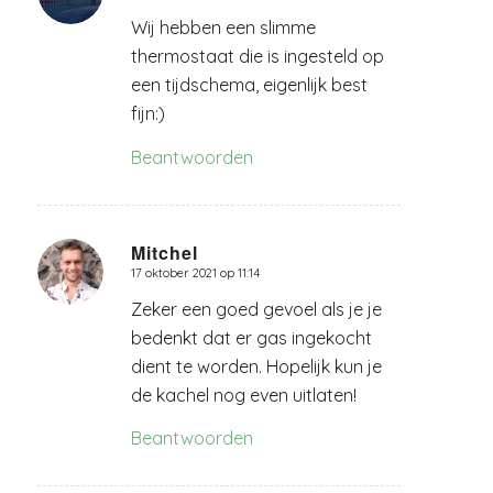
Wij hebben een slimme
thermostaat die is ingesteld op
een tijdschema, eigenlijk best
fijn:)
Beantwoorden
Mitchel
17 oktober 2021 op 11:14
zegt:
Zeker een goed gevoel als je je
bedenkt dat er gas ingekocht
dient te worden. Hopelijk kun je
de kachel nog even uitlaten!
Beantwoorden