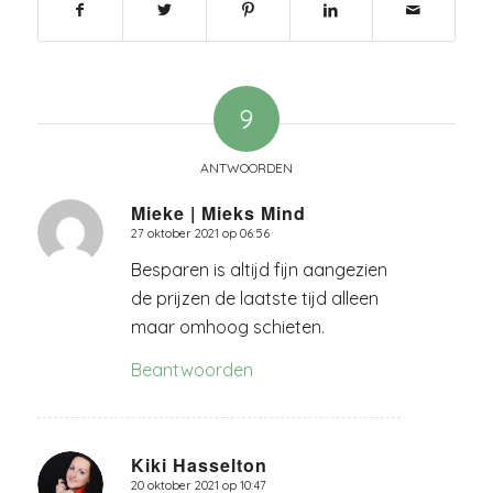
9
ANTWOORDEN
Mieke | Mieks Mind
27 oktober 2021 op 06:56
zegt:
Besparen is altijd fijn aangezien
de prijzen de laatste tijd alleen
maar omhoog schieten.
Beantwoorden
Kiki Hasselton
20 oktober 2021 op 10:47
zegt: