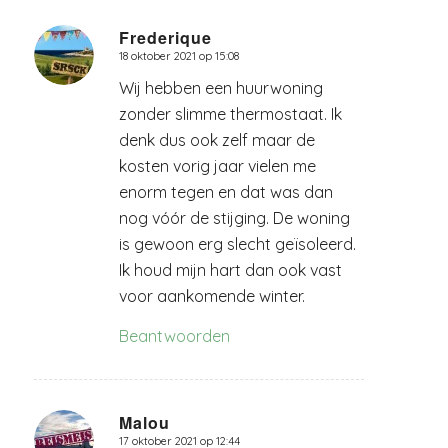
Frederique
18 oktober 2021 op 15:08
zegt:
Wij hebben een huurwoning
zonder slimme thermostaat. Ik
denk dus ook zelf maar de
kosten vorig jaar vielen me
enorm tegen en dat was dan
nog vóór de stijging. De woning
is gewoon erg slecht geïsoleerd.
Ik houd mijn hart dan ook vast
voor aankomende winter.
Beantwoorden
Malou
17 oktober 2021 op 12:44
zegt: