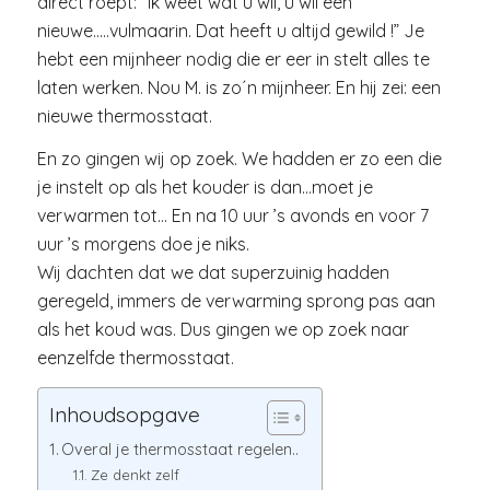
direct roept: “ik weet wat u wil, u wil een
nieuwe…..vulmaarin. Dat heeft u altijd gewild !” Je
hebt een mijnheer nodig die er eer in stelt alles te
laten werken. Nou M. is zo´n mijnheer. En hij zei: een
nieuwe thermosstaat.
En zo gingen wij op zoek. We hadden er zo een die
je instelt op als het kouder is dan…moet je
verwarmen tot… En na 10 uur ’s avonds en voor 7
uur ’s morgens doe je niks.
Wij dachten dat we dat superzuinig hadden
geregeld, immers de verwarming sprong pas aan
als het koud was. Dus gingen we op zoek naar
eenzelfde thermosstaat.
Inhoudsopgave
Overal je thermosstaat regelen..
Ze denkt zelf