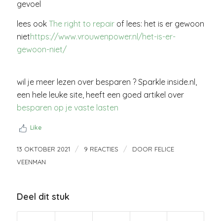
gevoel
lees ook
The right to repair
of lees: het is er gewoon
niet
https://www.vrouwenpower.nl/het-is-er-
gewoon-niet/
wil je meer lezen over besparen ? Sparkle inside.nl,
een hele leuke site, heeft een goed artikel over
besparen op je vaste lasten
Like
/
/
13 OKTOBER 2021
9 REACTIES
DOOR
FELICE
VEENMAN
Deel dit stuk