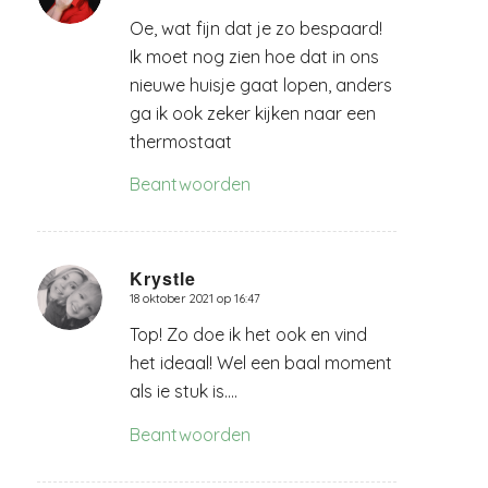
Oe, wat fijn dat je zo bespaard!
Ik moet nog zien hoe dat in ons
nieuwe huisje gaat lopen, anders
ga ik ook zeker kijken naar een
thermostaat
Beantwoorden
Krystle
18 oktober 2021 op 16:47
zegt:
Top! Zo doe ik het ook en vind
het ideaal! Wel een baal moment
als ie stuk is….
Beantwoorden