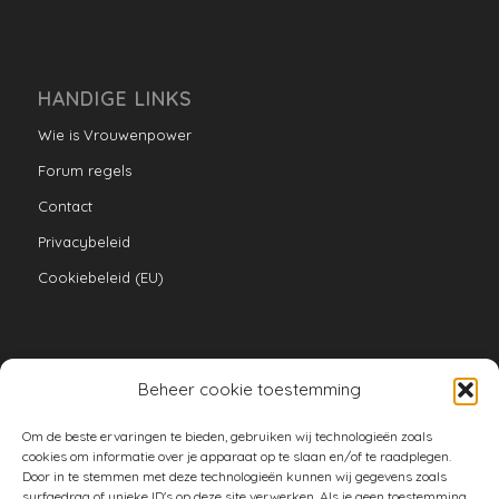
HANDIGE LINKS
Wie is Vrouwenpower
Forum regels
Contact
Privacybeleid
Cookiebeleid (EU)
Beheer cookie toestemming
VERZAMELINGEN
Om de beste ervaringen te bieden, gebruiken wij technologieën zoals
armoe keuken
cookies om informatie over je apparaat op te slaan en/of te raadplegen.
Door in te stemmen met deze technologieën kunnen wij gegevens zoals
duurzaam
surfgedrag of unieke ID's op deze site verwerken. Als je geen toestemming