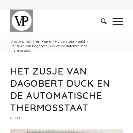
U bevindt zich hier:
Home
/
Huis en tuin
/
geld
/
Het zusje van Dagobert Duck en de automatische
thermosstaat
HET ZUSJE VAN
DAGOBERT DUCK EN
DE AUTOMATISCHE
THERMOSSTAAT
GELD