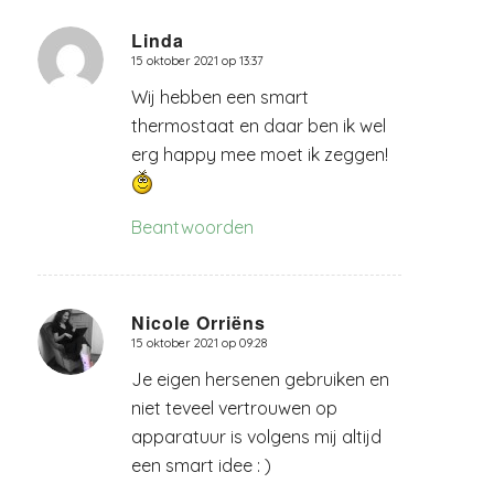
Linda
15 oktober 2021 op 13:37
zegt:
Wij hebben een smart
thermostaat en daar ben ik wel
erg happy mee moet ik zeggen!
Beantwoorden
Nicole Orriëns
15 oktober 2021 op 09:28
zegt:
Je eigen hersenen gebruiken en
niet teveel vertrouwen op
apparatuur is volgens mij altijd
een smart idee : )