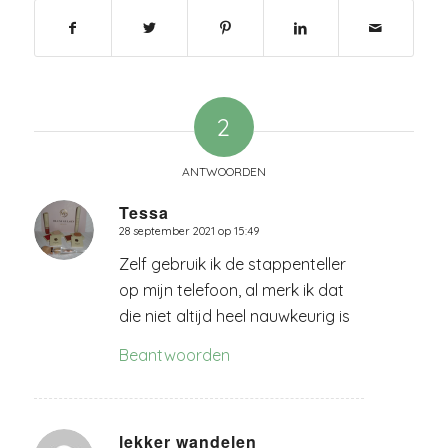
2
ANTWOORDEN
Tessa
28 september 2021 op 15:49
zegt:
Zelf gebruik ik de stappenteller
op mijn telefoon, al merk ik dat
die niet altijd heel nauwkeurig is
Beantwoorden
lekker wandelen