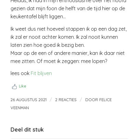
Helaas, ik had in mijn enthousiasme over het hoofd
gezien dat mijn foon de helft van de tijd hier op de
keukentafel blijft liggen…
Ik weet dus niet hoeveel stappen ik op een dag zet,
ik zal er nooit achter komen. Ik zal nooit kunnen
laten zien hoe goed ik bezig ben.
Maar op de een of andere manier, kan ik daar niet
mee zitten. Of moet ik zeggen: mee lopen?
lees ook
Fit blijven
Like
/
/
26 AUGUSTUS 2021
2 REACTIES
DOOR
FELICE
VEENMAN
Deel dit stuk