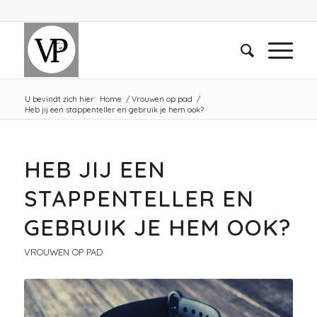
U bevindt zich hier:
Home
/
Vrouwen op pad
/
Heb jij een stappenteller en gebruik je hem ook?
HEB JIJ EEN
STAPPENTELLER EN
GEBRUIK JE HEM OOK?
VROUWEN OP PAD