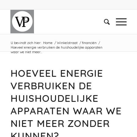
U bevindt zich hier:
Home
/
Winkelstraat
/
financiën
/
Hoeveel energie verbruiken de huishoudelijke apparaten
waar we niet meer...
HOEVEEL ENERGIE
VERBRUIKEN DE
HUISHOUDELIJKE
APPARATEN WAAR WE
NIET MEER ZONDER
KUNNEN?