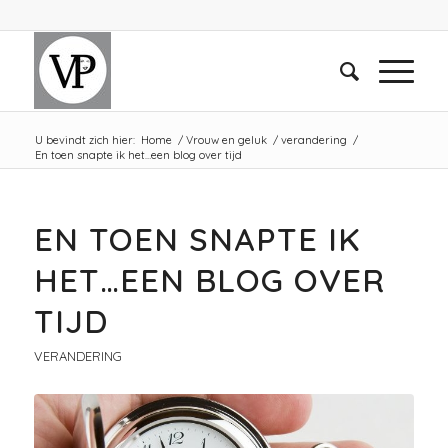
U bevindt zich hier:
Home
/
Vrouw en geluk
/
verandering
/
En toen snapte ik het…een blog over tijd
EN TOEN SNAPTE IK
HET…EEN BLOG OVER
TIJD
VERANDERING