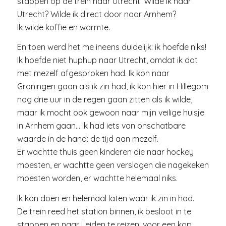
stappen op de trein naar Utrecht. Wilde ik naar
Utrecht? Wilde ik direct door naar Arnhem?
Ik wilde koffie en warmte.
En toen werd het me ineens duidelijk: ik hoefde niks!
Ik hoefde niet huphup naar Utrecht, omdat ik dat
met mezelf afgesproken had. Ik kon naar
Groningen gaan als ik zin had, ik kon hier in Hillegom
nog drie uur in de regen gaan zitten als ik wilde,
maar ik mocht ook gewoon naar mijn veilige huisje
in Arnhem gaan… Ik had iets van onschatbare
waarde in de hand: de tijd aan mezelf.
Er wachtte thuis geen kinderen die naar hockey
moesten, er wachtte geen verslagen die nagekeken
moesten worden, er wachtte helemaal niks.
Ik kon doen en helemaal laten waar ik zin in had.
De trein reed het station binnen, ik besloot in te
stappen en naar Leiden te reizen, voor een kop