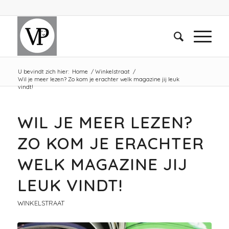
U bevindt zich hier:
Home
/
Winkelstraat
/
Wil je meer lezen? Zo kom je erachter welk magazine jij leuk
vindt!
WIL JE MEER LEZEN?
ZO KOM JE ERACHTER
WELK MAGAZINE JIJ
LEUK VINDT!
WINKELSTRAAT