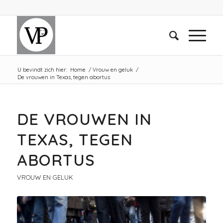
U bevindt zich hier:
Home
/
Vrouw en geluk
/
De vrouwen in Texas, tegen abortus
DE VROUWEN IN
TEXAS, TEGEN
ABORTUS
VROUW EN GELUK