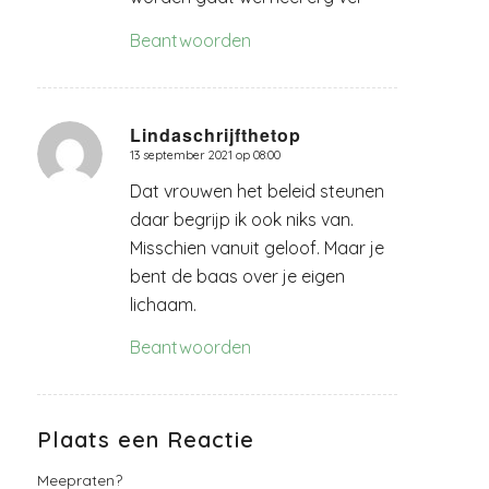
Beantwoorden
Lindaschrijfthetop
13 september 2021 op 08:00
zegt:
Dat vrouwen het beleid steunen
daar begrijp ik ook niks van.
Misschien vanuit geloof. Maar je
bent de baas over je eigen
lichaam.
Beantwoorden
Plaats een Reactie
Meepraten?