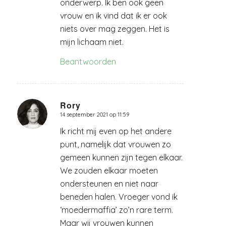
onderwerp. Ik ben ook geen
vrouw en ik vind dat ik er ook
niets over mag zeggen. Het is
mijn lichaam niet.
Beantwoorden
Rory
14 september 2021 op 11:59
zegt:
Ik richt mij even op het andere
punt, namelijk dat vrouwen zo
gemeen kunnen zijn tegen elkaar.
We zouden elkaar moeten
ondersteunen en niet naar
beneden halen. Vroeger vond ik
‘moedermaffia’ zo’n rare term.
Maar wij vrouwen kunnen