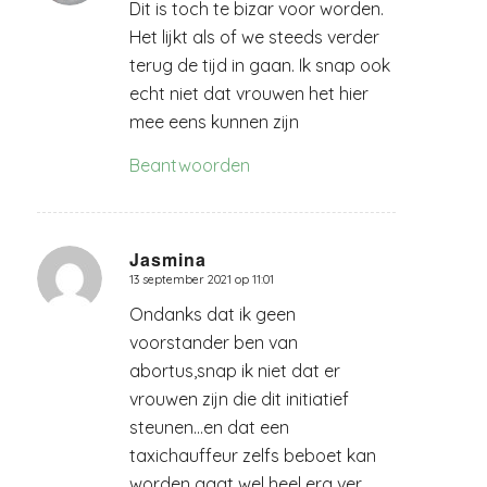
Dit is toch te bizar voor worden.
Het lijkt als of we steeds verder
terug de tijd in gaan. Ik snap ook
echt niet dat vrouwen het hier
mee eens kunnen zijn
Beantwoorden
Jasmina
13 september 2021 op 11:01
zegt:
Ondanks dat ik geen
voorstander ben van
abortus,snap ik niet dat er
vrouwen zijn die dit initiatief
steunen…en dat een
taxichauffeur zelfs beboet kan
worden gaat wel heel erg ver