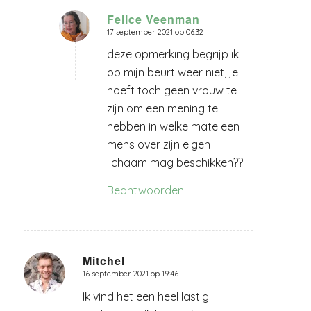
Felice Veenman
17 september 2021 op 06:32
zegt:
deze opmerking begrijp ik
op mijn beurt weer niet, je
hoeft toch geen vrouw te
zijn om een mening te
hebben in welke mate een
mens over zijn eigen
lichaam mag beschikken??
Beantwoorden
Mitchel
16 september 2021 op 19:46
zegt:
Ik vind het een heel lastig