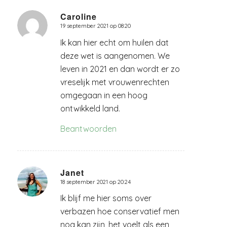
Caroline
19 september 2021 op 08:20
zegt:
Ik kan hier echt om huilen dat
deze wet is aangenomen. We
leven in 2021 en dan wordt er zo
vreselijk met vrouwenrechten
omgegaan in een hoog
ontwikkeld land.
Beantwoorden
Janet
18 september 2021 op 20:24
zegt:
Ik blijf me hier soms over
verbazen hoe conservatief men
nog kan zijn, het voelt als een