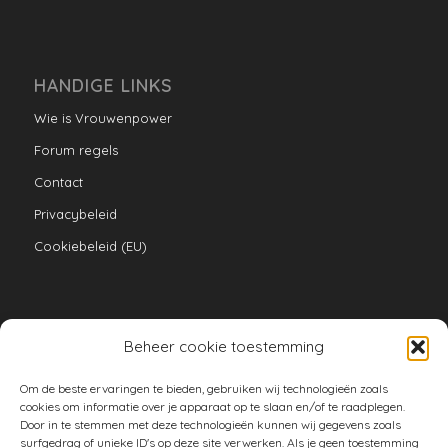
HANDIGE LINKS
Wie is Vrouwenpower
Forum regels
Contact
Privacybeleid
Cookiebeleid (EU)
Beheer cookie toestemming
VERZAMELINGEN
Om de beste ervaringen te bieden, gebruiken wij technologieën zoals
armoe keuken
cookies om informatie over je apparaat op te slaan en/of te raadplegen.
Door in te stemmen met deze technologieën kunnen wij gegevens zoals
duurzaam
surfgedrag of unieke ID's op deze site verwerken. Als je geen toestemming