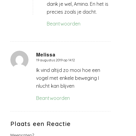
dank je wel, Amina. En het is
precies zoals je dacht.
Beantwoorden
Melissa
19 augustus 2019 op 14:12
zegt:
Ik vind altijd zo mooi hoe een
vogel met enkele beweging I
nlucht kan blijven
Beantwoorden
Plaats een Reactie
Meepraten?