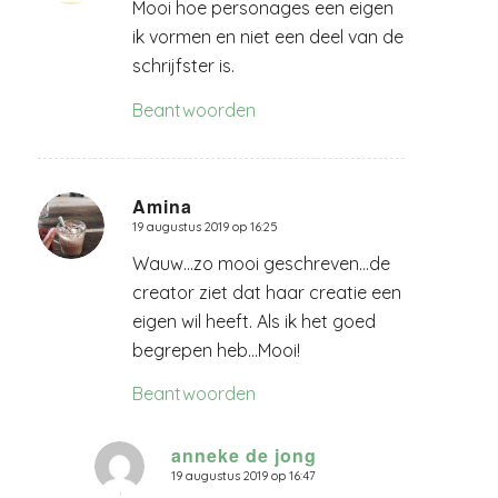
Mooi hoe personages een eigen
ik vormen en niet een deel van de
schrijfster is.
Beantwoorden
Amina
19 augustus 2019 op 16:25
zegt:
Wauw…zo mooi geschreven…de
creator ziet dat haar creatie een
eigen wil heeft. Als ik het goed
begrepen heb…Mooi!
Beantwoorden
anneke de jong
19 augustus 2019 op 16:47
zegt: