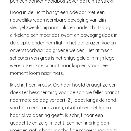
pen een donker naaldbos zover de ruimte strekt.
Hoog in de lucht hangt een adelaar. Met een
nauwelijks waarneembare beweging van zijn
vleugel zwenkt hij naar links en nadert hij traag
cirkelend een meer dat zwart en bewegingsloos in
de diepte onder hem ligt. In het dal grazen koeien
onverstoorbaar op groene weiden. Het ritmisch
scheuren van gras is het enige geluid in mijn lege
wereld. Een koe schudt haar kop en staart een
moment loom naar niets.
Ik schrijf een vrouw. Op haar hoofd draagt ze een
doek ter bescherming voor de zon die feller brandt
naarmate de dag vordert. Zij loopt langs de rand
van het meer. Langzaam, alsof alleen het lopen
haar al voldoening geeft. Ik schrijf haar een
gedachte en ze glimlacht. Een herinnering aan
vroeger, gaf ik haar. Ik schrijf de manier waarop zij