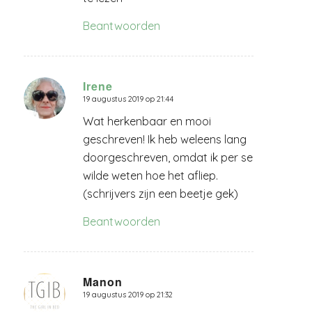
Beantwoorden
Irene
19 augustus 2019 op 21:44
zegt:
Wat herkenbaar en mooi
geschreven! Ik heb weleens lang
doorgeschreven, omdat ik per se
wilde weten hoe het afliep.
(schrijvers zijn een beetje gek)
Beantwoorden
Manon
19 augustus 2019 op 21:32
zegt: