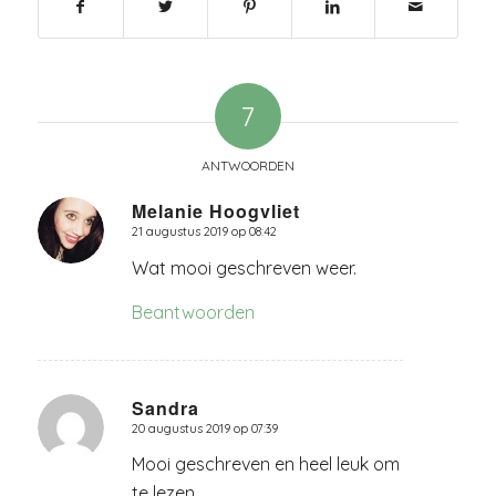
7
ANTWOORDEN
Melanie Hoogvliet
21 augustus 2019 op 08:42
zegt:
Wat mooi geschreven weer.
Beantwoorden
Sandra
20 augustus 2019 op 07:39
zegt:
Mooi geschreven en heel leuk om
te lezen