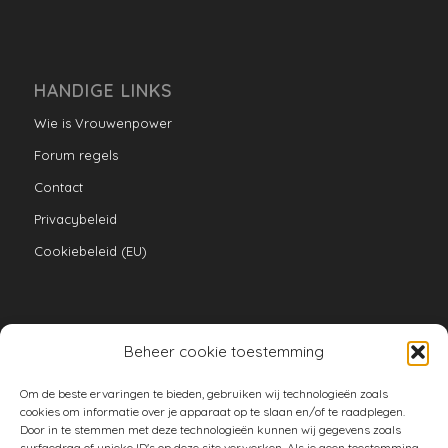
HANDIGE LINKS
Wie is Vrouwenpower
Forum regels
Contact
Privacybeleid
Cookiebeleid (EU)
Beheer cookie toestemming
VERZAMELINGEN
Om de beste ervaringen te bieden, gebruiken wij technologieën zoals
armoe keuken
cookies om informatie over je apparaat op te slaan en/of te raadplegen.
Door in te stemmen met deze technologieën kunnen wij gegevens zoals
duurzaam
surfgedrag of unieke ID's op deze site verwerken. Als je geen toestemming