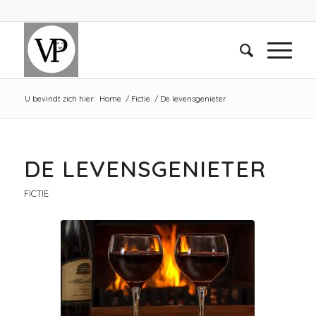
U bevindt zich hier:
Home
/
Fictie
/
De levensgenieter
DE LEVENSGENIETER
FICTIE