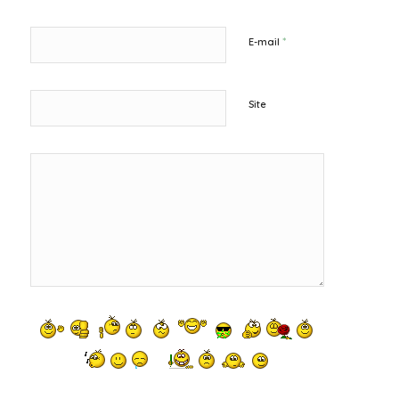
*
E-mail
Site