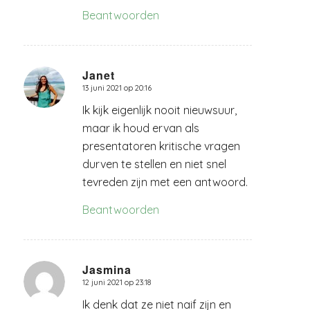
Beantwoorden
Janet
13 juni 2021 op 20:16
zegt:
Ik kijk eigenlijk nooit nieuwsuur,
maar ik houd ervan als
presentatoren kritische vragen
durven te stellen en niet snel
tevreden zijn met een antwoord.
Beantwoorden
Jasmina
12 juni 2021 op 23:18
zegt:
Ik denk dat ze niet naif zijn en