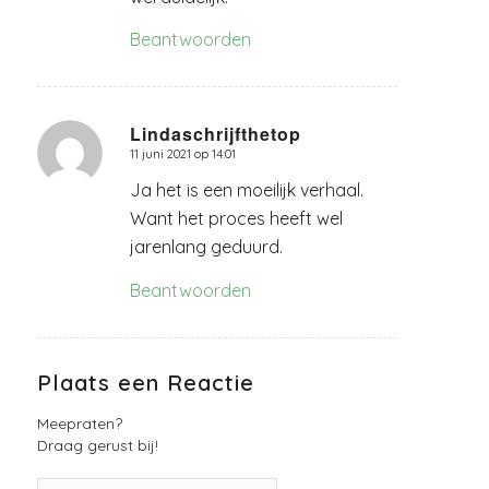
Beantwoorden
Lindaschrijfthetop
11 juni 2021 op 14:01
zegt:
Ja het is een moeilijk verhaal.
Want het proces heeft wel
jarenlang geduurd.
Beantwoorden
Plaats een Reactie
Meepraten?
Draag gerust bij!