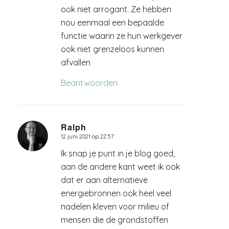
ook niet arrogant. Ze hebben
nou eenmaal een bepaalde
functie waarin ze hun werkgever
ook niet grenzeloos kunnen
afvallen
Beantwoorden
Ralph
12 juni 2021 op 22:57
zegt:
Ik snap je punt in je blog goed,
aan de andere kant weet ik ook
dat er aan alternatieve
energiebronnen ook heel veel
nadelen kleven voor milieu of
mensen die de grondstoffen