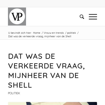
U bevindt zich hier:
Home
/
Vrouw en trends
/
politiek
/
Dat was de verkeerde vraag, mijnheer van de Shell
DAT WAS DE
VERKEERDE VRAAG,
MIJNHEER VAN DE
SHELL
POLITIEK