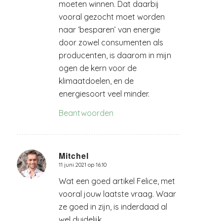
moeten winnen. Dat daarbij
vooral gezocht moet worden
naar ‘besparen’ van energie
door zowel consumenten als
producenten, is daarom in mijn
ogen de kern voor de
klimaatdoelen, en de
energiesoort veel minder.
Beantwoorden
Mitchel
11 juni 2021 op 16:10
zegt:
Wat een goed artikel Felice, met
vooral jouw laatste vraag. Waar
ze goed in zijn, is inderdaad al
wel duidelijk.