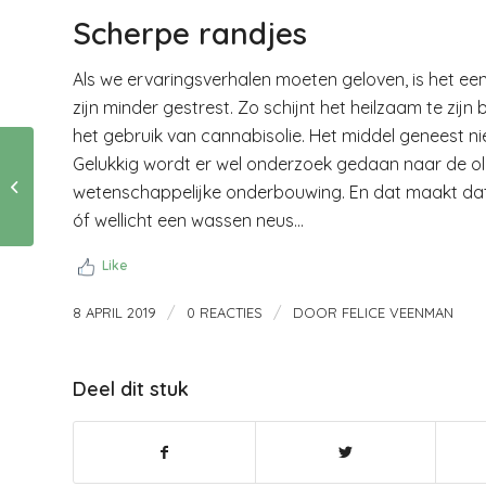
Scherpe randjes
Als we ervaringsverhalen moeten geloven, is het ee
zijn minder gestrest. Zo schijnt het heilzaam te zi
het gebruik van cannabisolie. Het middel geneest ni
Gelukkig wordt er wel onderzoek gedaan naar de ol
8 april: Draw a bird
wetenschappelijke onderbouwing. En dat maakt dat
day
óf wellicht een wassen neus…
Like
/
/
8 APRIL 2019
0 REACTIES
DOOR
FELICE VEENMAN
Deel dit stuk