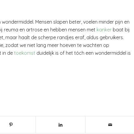
n wondermiddel. Mensen slapen beter, voelen minder pijn en
jn bij reuma en artrose en hebben mensen met
kanker
baat bij
et, maar haalt de scherpe randjes eraf, aldus gebruikers.
ie, zodat we niet lang meer hoeven te wachten op
 in de
toekomst
duidelijk is of het tóch een wondermiddel is