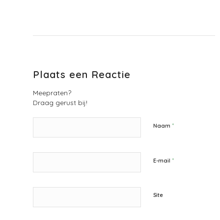
Plaats een Reactie
Meepraten?
Draag gerust bij!
*
Naam
*
E-mail
Site