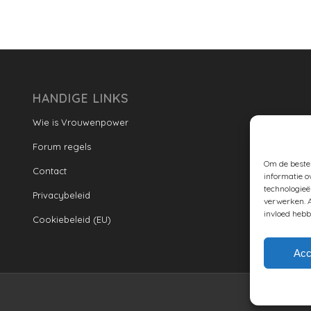
HANDIGE LINKS
Wie is Vrouwenpower
Forum regels
Om de beste 
Contact
informatie o
technologieë
Privacybeleid
verwerken. A
invloed hebb
Cookiebeleid (EU)
Acc