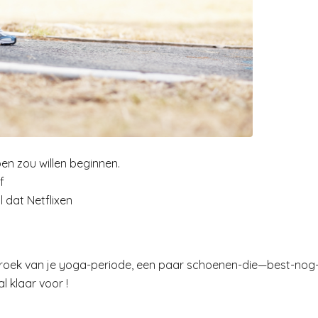
en zou willen beginnen.
f
l dat Netflixen
ingbroek van je yoga-periode, een paar schoenen-die—best-nog
l klaar voor !