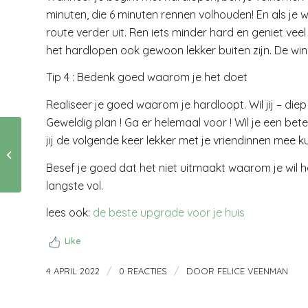
minuten, die 6 minuten rennen volhouden! En als je
route verder uit. Ren iets minder hard en geniet vee
het hardlopen ook gewoon lekker buiten zijn. De wind
Tip 4 : Bedenk goed waarom je het doet
Realiseer je goed waarom je hardloopt. Wil jij – die
Geweldig plan ! Ga er helemaal voor ! Wil je een bet
jij de volgende keer lekker met je vriendinnen mee
Is this Venice ?
Besef je goed dat het niet uitmaakt waarom je wil ha
langste vol.
lees ook:
de beste upgrade voor je huis
Like
/
/
4 APRIL 2022
0 REACTIES
DOOR
FELICE VEENMAN