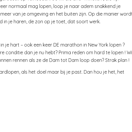
 weer normaal mag lopen, loop je naar adem snakkend je
l meer van je omgeving en het buiten zijn. Op die manier word
 in je haren, de zon op je toet, dat soort werk.
p in je hart – ook een keer DE marathon in New York lopen ?
ere conditie dan je nu hebt? Prima reden om hard te lopen ! Wi
 kunnen rennen als ze de Dam tot Dam loop doen? Strak plan !
rdlopen, als het doel maar bij je past. Dan hou je het, het