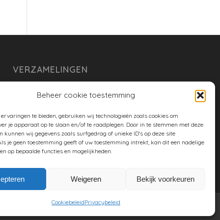
VERZAMELINGEN
armoe keuken
Beheer cookie toestemming
duurzaam
ervaringen te bieden, gebruiken wij technologieën zoals cookies om
huishouden
ver je apparaat op te slaan en/of te raadplegen. Door in te stemmen met deze
n kunnen wij gegevens zoals surfgedrag of unieke ID's op deze site
spreekwoorden en gezegden
ls je geen toestemming geeft of uw toestemming intrekt, kan dit een nadelige
en op bepaalde functies en mogelijkheden.
tuin
epteren
Weigeren
Bekijk voorkeuren
Cookiebeleid
Privacybeleid
Twitter
Facebook
Google+