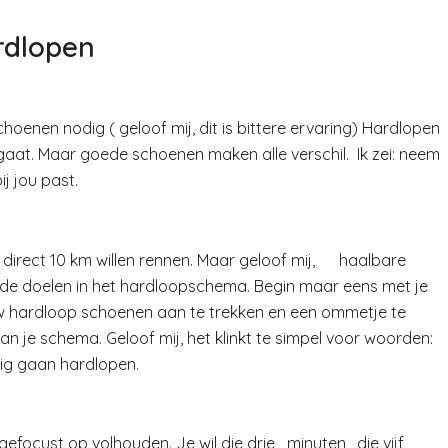
rdlopen
enen nodig ( geloof mij, dit is bittere ervaring) Hardlopen
 gaat. Maar goede schoenen maken alle verschil. Ik zei: neem
ij jou past.
et direct 10 km willen rennen. Maar geloof mij, haalbare
 dat de doelen in het hardloopschema. Begin maar eens met je
euw hardloop schoenen aan te trekken en een ommetje te
van je schema. Geloof mij, het klinkt te simpel voor woorden:
tig gaan hardlopen.
focust op volhouden. Je wil die drie minuten , die vijf