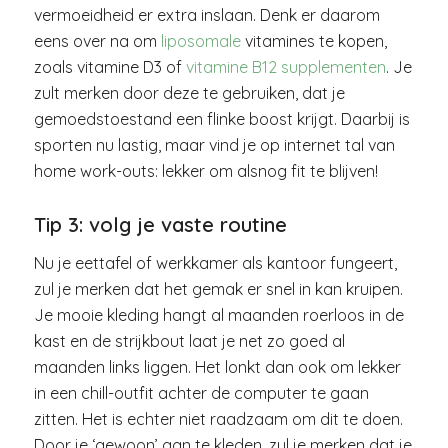
vermoeidheid er extra inslaan. Denk er daarom
eens over na om
liposomale
vitamines te kopen,
zoals vitamine D3 of
vitamine B12 supplementen
. Je
zult merken door deze te gebruiken, dat je
gemoedstoestand een flinke boost krijgt. Daarbij is
sporten nu lastig, maar vind je op internet tal van
home work-outs: lekker om alsnog fit te blijven!
Tip 3: volg je vaste routine
Nu je eettafel of werkkamer als kantoor fungeert,
zul je merken dat het gemak er snel in kan kruipen.
Je mooie kleding hangt al maanden roerloos in de
kast en de strijkbout laat je net zo goed al
maanden links liggen. Het lonkt dan ook om lekker
in een chill-outfit achter de computer te gaan
zitten. Het is echter niet raadzaam om dit te doen.
Door je ‘gewoon’ aan te kleden, zul je merken dat je