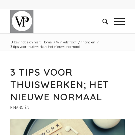
U bevindt zich hier:
Home
/
Winkelstraat
/
financiën
/
3 tips voor thuiswerken; het nieuwe normaal
3 TIPS VOOR
THUISWERKEN; HET
NIEUWE NORMAAL
FINANCIËN