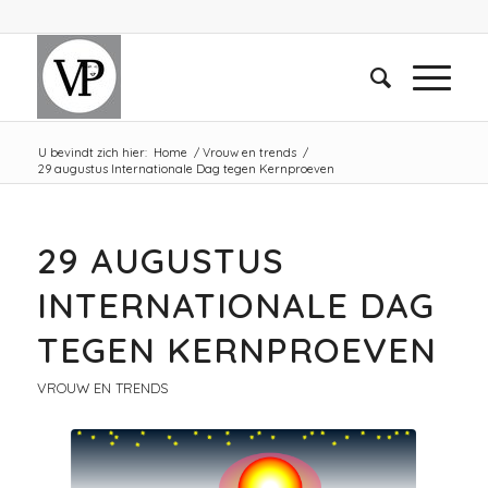
U bevindt zich hier:
Home
/
Vrouw en trends
/
29 augustus Internationale Dag tegen Kernproeven
29 AUGUSTUS
INTERNATIONALE DAG
TEGEN KERNPROEVEN
VROUW EN TRENDS