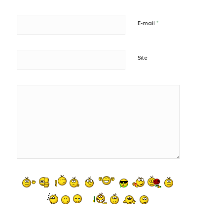
*
E-mail
Site