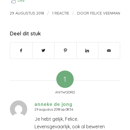
Like
/
/
29 AUGUSTUS 2018
1 REACTIE
DOOR
FELICE VEENMAN
Deel dit stuk
1
ANTWOORD
anneke de jong
29 augustus 2018 op 08:56
zegt:
Je hebt gelijk, Felice.
Levensgevaarlijk, ook al beweren