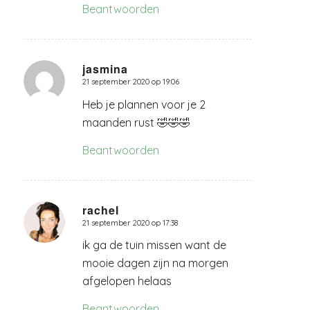
Beantwoorden
jasmina
21 september 2020 op 19:06
zegt:
Heb je plannen voor je 2
maanden rust 🤣🤣🤣
Beantwoorden
rachel
21 september 2020 op 17:38
zegt:
ik ga de tuin missen want de
mooie dagen zijn na morgen
afgelopen helaas
Beantwoorden