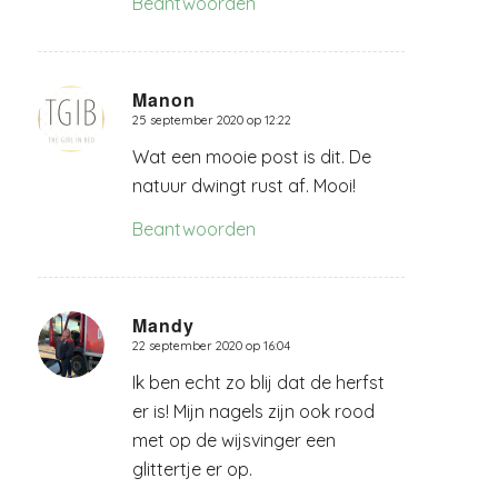
Beantwoorden
Manon
25 september 2020 op 12:22
zegt:
Wat een mooie post is dit. De
natuur dwingt rust af. Mooi!
Beantwoorden
Mandy
22 september 2020 op 16:04
zegt:
Ik ben echt zo blij dat de herfst
er is! Mijn nagels zijn ook rood
met op de wijsvinger een
glittertje er op.