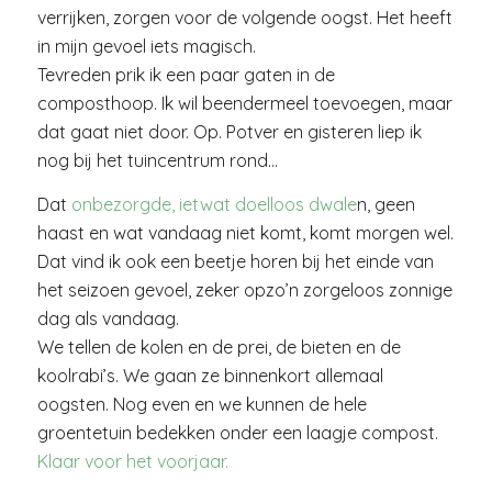
verrijken, zorgen voor de volgende oogst. Het heeft
in mijn gevoel iets magisch.
Tevreden prik ik een paar gaten in de
composthoop. Ik wil beendermeel toevoegen, maar
dat gaat niet door. Op. Potver en gisteren liep ik
nog bij het tuincentrum rond…
Dat
onbezorgde, ietwat doelloos dwale
n, geen
haast en wat vandaag niet komt, komt morgen wel.
Dat vind ik ook een beetje horen bij het einde van
het seizoen gevoel, zeker opzo’n zorgeloos zonnige
dag als vandaag.
We tellen de kolen en de prei, de bieten en de
koolrabi’s. We gaan ze binnenkort allemaal
oogsten. Nog even en we kunnen de hele
groentetuin bedekken onder een laagje compost.
Klaar voor het voorjaar.