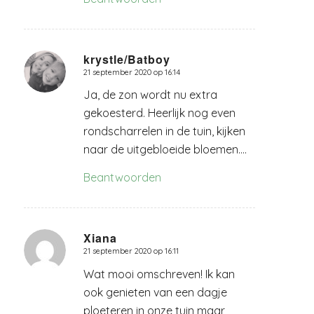
krystle/Batboy
21 september 2020 op 16:14
zegt:
Ja, de zon wordt nu extra
gekoesterd. Heerlijk nog even
rondscharrelen in de tuin, kijken
naar de uitgebloeide bloemen….
Beantwoorden
Xiana
21 september 2020 op 16:11
zegt:
Wat mooi omschreven! Ik kan
ook genieten van een dagje
ploeteren in onze tuin maar