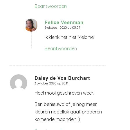
Beantwoorden
Felice Veenman
9 oktober 2020 op 05:57
zegt:
ik denk het niet Melanie
Beantwoorden
Daisy de Vos Burchart
3 oktober 2020 op 20:11
zegt:
Heel mooi geschreven weer.
Ben benieuwd of je nog meer
kleuren nagellak gaat proberen
komende maanden :)