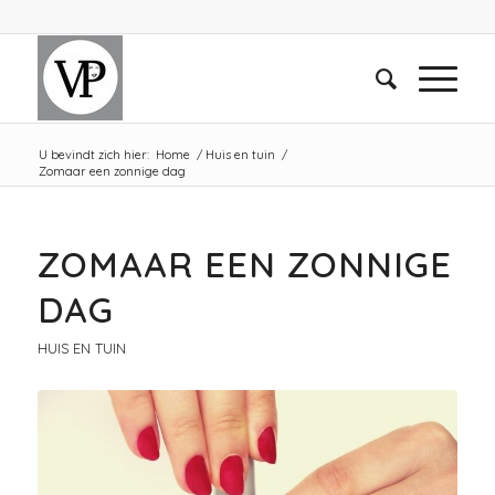
U bevindt zich hier:
Home
/
Huis en tuin
/
Zomaar een zonnige dag
ZOMAAR EEN ZONNIGE
DAG
HUIS EN TUIN