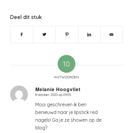
Deel dit stuk
10
ANTWOORDEN
Melanie Hoogvliet
8 oktober 2020 op 09:05
zegt:
Mooi geschreven ik ben
benieuwd naar je lipstick red
nagels! Ga je ze showen op de
blog?