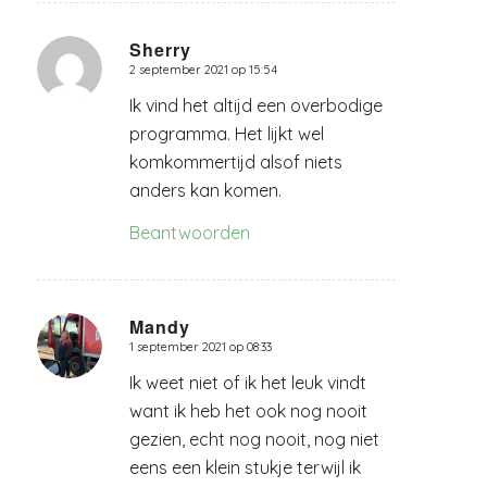
Sherry
2 september 2021 op 15:54
zegt:
Ik vind het altijd een overbodige
programma. Het lijkt wel
komkommertijd alsof niets
anders kan komen.
Beantwoorden
Mandy
1 september 2021 op 08:33
zegt:
Ik weet niet of ik het leuk vindt
want ik heb het ook nog nooit
gezien, echt nog nooit, nog niet
eens een klein stukje terwijl ik