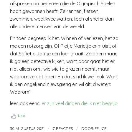
afspreken dat iedereen die de Olympisch Spelen
haalt gewonnen heeft. Ze rennen, fietsen,
zwemmen, weetikveelwatten, toch al sneller dan
alle andere mensen van de wereld.
En toen begreep ik het. Winnen of verliezen, het zal
me een rotzorg zijn. Of Pietje Marietje erin luist, of
dat Sofietje Jantje een loer draait. Ze doen maar.
Ik ga een detective kijken, want daar gaat het er
niet alleen om , wie wie te grazen neemt, maar
waarom ze dat doen. En dat vind ik wel leuk. Want
ik ben ongekend niewsgierig en wil altijd weten:
Waarom?
lees ook eens:
er zijn veel dingen die ik niet begrijp
Like
/
/
30 AUGUSTUS 2021
7 REACTIES
DOOR
FELICE