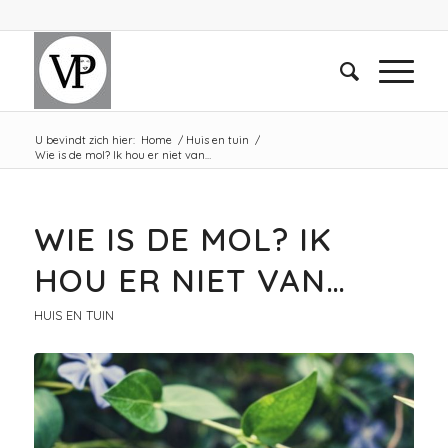
U bevindt zich hier:
Home
/
Huis en tuin
/
Wie is de mol? Ik hou er niet van…
WIE IS DE MOL? IK
HOU ER NIET VAN…
HUIS EN TUIN