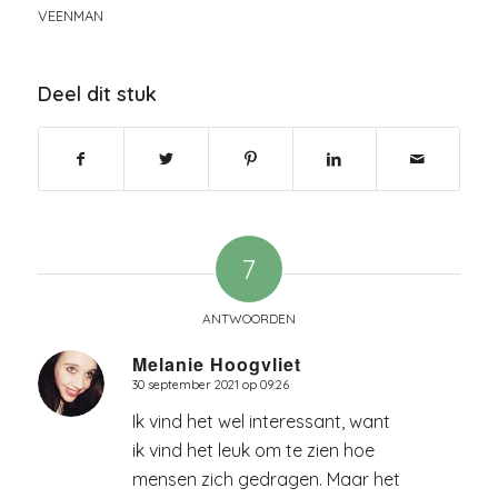
VEENMAN
Deel dit stuk
7
ANTWOORDEN
Melanie Hoogvliet
30 september 2021 op 09:26
zegt:
Ik vind het wel interessant, want
ik vind het leuk om te zien hoe
mensen zich gedragen. Maar het