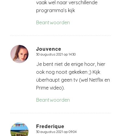
vaak wel naar verschillende
programma’s kijk
Beantwoorden
Jouvence
30 augustus 2021 op 14:30
zegt:
Je bent niet de enige hoor, hier
ook nog nooit gekeken ;) Kijk
überhaupt geen tv (wel Netflix en
Prime video).
Beantwoorden
Frederique
30 augustus 2021 op 09:04
zegt: