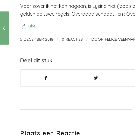
Voor zover ik het kan nagaan, is Lysine niet ( zoals 
gelden de twee regels: Overdaad schaadt ! en : Over
Overpeinzing in
Like
donkere dagen
/
/
5 DECEMBER 2018
0 REACTIES
DOOR
FELICE VEENMA
Deel dit stuk
Plaats een Reactie