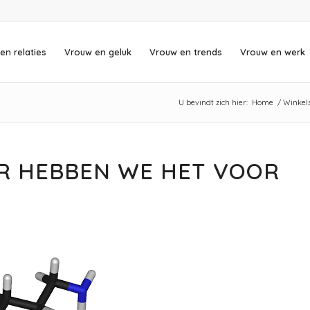
en relaties
Vrouw en geluk
Vrouw en trends
Vrouw en werk
U bevindt zich hier:
Home
/
Winkel
AR HEBBEN WE HET VOOR