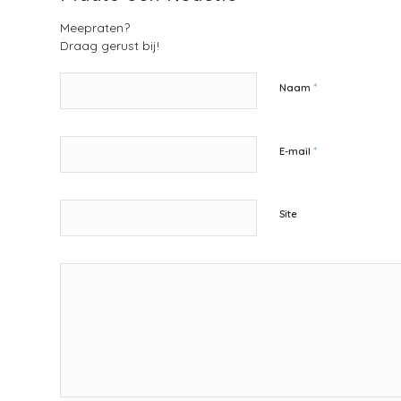
Meepraten?
Draag gerust bij!
*
Naam
*
E-mail
Site