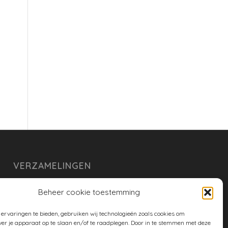
VERZAMELINGEN
armoe keuken
Beheer cookie toestemming
duurzaam
ervaringen te bieden, gebruiken wij technologieën zoals cookies om
huishouden
ver je apparaat op te slaan en/of te raadplegen. Door in te stemmen met deze