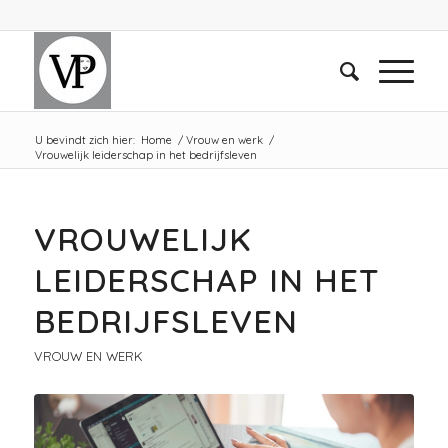
U bevindt zich hier:
Home
/
Vrouw en werk
/
Vrouwelijk leiderschap in het bedrijfsleven
VROUWELIJK
LEIDERSCHAP IN HET
BEDRIJFSLEVEN
VROUW EN WERK