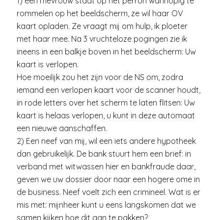
1) een mevrouw staat op het perron wanhopig te
rommelen op het beeldscherm, ze wil haar OV
kaart opladen. Ze vraagt mij om hulp, ik ploeter
met haar mee. Na 3 vruchteloze pogingen zie ik
ineens in een balkje boven in het beeldscherm: Uw
kaart is verlopen.
Hoe moeilijk zou het zijn voor de NS om, zodra
iemand een verlopen kaart voor de scanner houdt,
in rode letters over het scherm te laten flitsen: Uw
kaart is helaas verlopen, u kunt in deze automaat
een nieuwe aanschaffen.
2) Een neef van mij, wil een iets andere hypotheek
dan gebruikelijk. De bank stuurt hem een brief: in
verband met witwassen hier en bankfraude daar,
geven we uw dossier door naar een hogere ome in
de business. Neef voelt zich een crimineel. Wat is er
mis met: mijnheer kunt u eens langskomen dat we
samen kijken hoe dit aan te pakken?