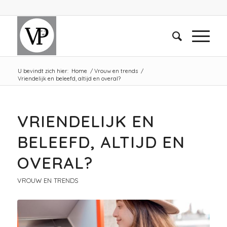
U bevindt zich hier:
Home
/
Vrouw en trends
/
Vriendelijk en beleefd, altijd en overal?
VRIENDELIJK EN
BELEEFD, ALTIJD EN
OVERAL?
VROUW EN TRENDS