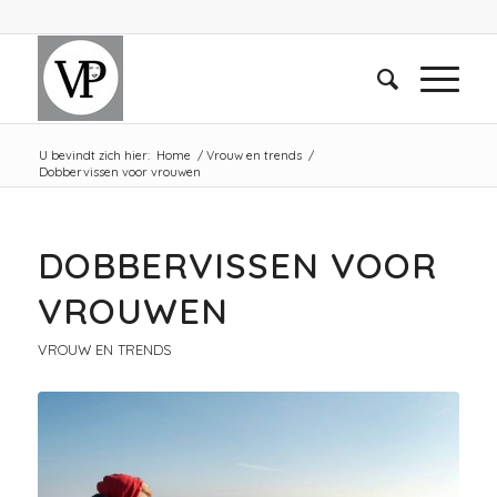
U bevindt zich hier:
Home
/
Vrouw en trends
/
Dobbervissen voor vrouwen
DOBBERVISSEN VOOR
VROUWEN
VROUW EN TRENDS