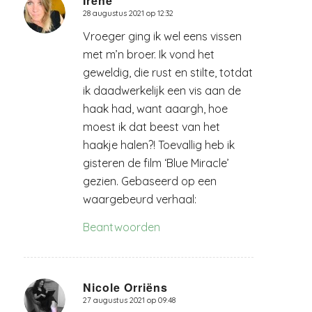
Irene
28 augustus 2021 op 12:32
zegt:
Vroeger ging ik wel eens vissen
met m’n broer. Ik vond het
geweldig, die rust en stilte, totdat
ik daadwerkelijk een vis aan de
haak had, want aaargh, hoe
moest ik dat beest van het
haakje halen?! Toevallig heb ik
gisteren de film ‘Blue Miracle’
gezien. Gebaseerd op een
waargebeurd verhaal:
Beantwoorden
Nicole Orriëns
27 augustus 2021 op 09:48
zegt: