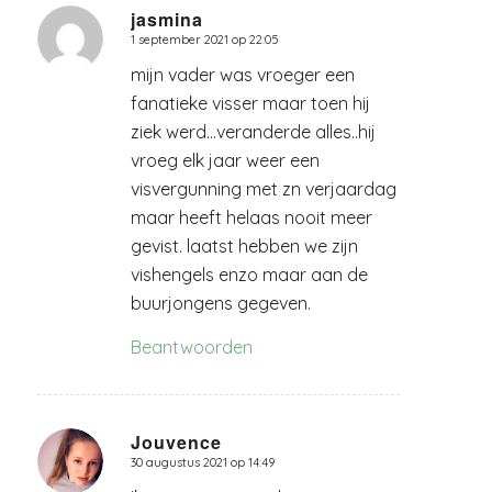
jasmina
1 september 2021 op 22:05
zegt:
mijn vader was vroeger een
fanatieke visser maar toen hij
ziek werd…veranderde alles..hij
vroeg elk jaar weer een
visvergunning met zn verjaardag
maar heeft helaas nooit meer
gevist. laatst hebben we zijn
vishengels enzo maar aan de
buurjongens gegeven.
Beantwoorden
Jouvence
30 augustus 2021 op 14:49
zegt: