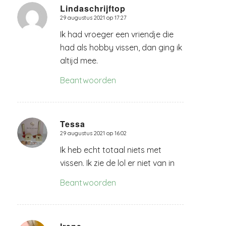
Lindaschrijftop
29 augustus 2021 op 17:27
zegt:
Ik had vroeger een vriendje die
had als hobby vissen, dan ging ik
altijd mee.
Beantwoorden
Tessa
29 augustus 2021 op 16:02
zegt:
Ik heb echt totaal niets met
vissen. Ik zie de lol er niet van in
Beantwoorden