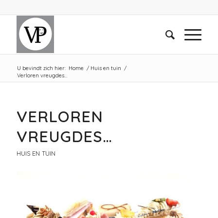
U bevindt zich hier:
Home
/
Huis en tuin
/
Verloren vreugdes…
VERLOREN
VREUGDES…
HUIS EN TUIN