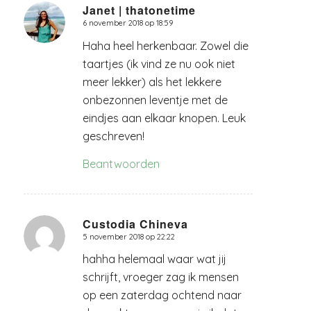
Janet | thatonetime
6 november 2018 op 18:59
zegt:
Haha heel herkenbaar. Zowel die
taartjes (ik vind ze nu ook niet
meer lekker) als het lekkere
onbezonnen leventje met de
eindjes aan elkaar knopen. Leuk
geschreven!
Beantwoorden
Custodia Chineva
5 november 2018 op 22:22
zegt:
hahha helemaal waar wat jij
schrijft, vroeger zag ik mensen
op een zaterdag ochtend naar