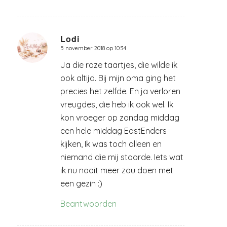
Lodi
5 november 2018 op 10:34
zegt:
Ja die roze taartjes, die wilde ik
ook altijd. Bij mijn oma ging het
precies het zelfde. En ja verloren
vreugdes, die heb ik ook wel. Ik
kon vroeger op zondag middag
een hele middag EastEnders
kijken, Ik was toch alleen en
niemand die mij stoorde. Iets wat
ik nu nooit meer zou doen met
een gezin :)
Beantwoorden