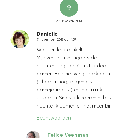
9
ANTWOORDEN
Danielle
7 november 2018 op 14:37
zegt:
Wat een leuk artikel!
Mijn verloren vreugde is de
nachtenlang aan één stuk door
gamen. Een nieuwe game kopen
(0f beter nog, krijgen als
gamejournalist) en in één ruk
uitspelen. Sinds ik kinderen heb is
nachtelijk gamen er niet meer bij
Beantwoorden
Felice Veenman