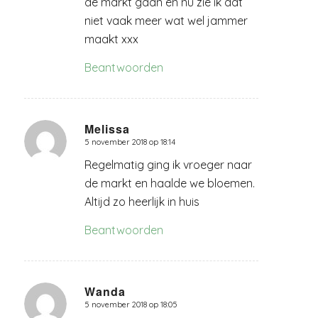
de markt gaan en nu zie ik dat
niet vaak meer wat wel jammer
maakt xxx
Beantwoorden
Melissa
5 november 2018 op 18:14
zegt:
Regelmatig ging ik vroeger naar
de markt en haalde we bloemen.
Altijd zo heerlijk in huis
Beantwoorden
Wanda
5 november 2018 op 18:05
zegt: