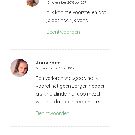
10 november 2018 op 18:37
zegt:
o ik kan me voorstellen dat
je dat heerlijk vond
Beantwoorden
Jouvence
6 november 2018 op 19:12
zegt:
Een verloren vreugde vind ik
vooral het geen zorgen hebben
als kind zijnde, nu ik op mezelf
woon is dat toch heel anders.
Beantwoorden