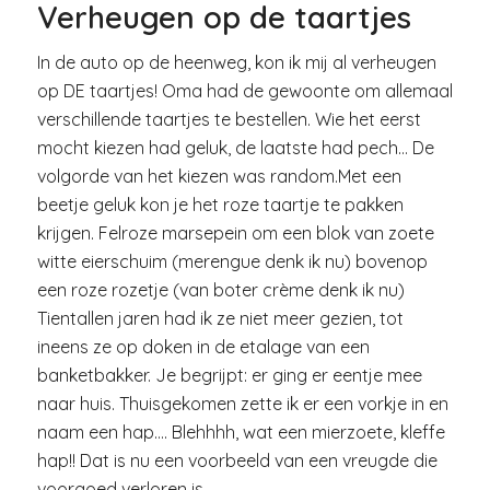
Verheugen op de taartjes
In de auto op de heenweg, kon ik mij al verheugen
op DE taartjes! Oma had de gewoonte om allemaal
verschillende taartjes te bestellen. Wie het eerst
mocht kiezen had geluk, de laatste had pech… De
volgorde van het kiezen was random.Met een
beetje geluk kon je het roze taartje te pakken
krijgen. Felroze marsepein om een blok van zoete
witte eierschuim (merengue denk ik nu) bovenop
een roze rozetje (van boter crème denk ik nu)
Tientallen jaren had ik ze niet meer gezien, tot
ineens ze op doken in de etalage van een
banketbakker. Je begrijpt: er ging er eentje mee
naar huis. Thuisgekomen zette ik er een vorkje in en
naam een hap…. Blehhhh, wat een mierzoete, kleffe
hap!! Dat is nu een voorbeeld van een vreugde die
voorgoed verloren is…