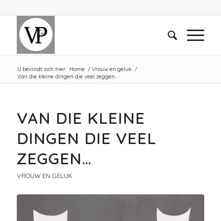
U bevindt zich hier:
Home
/
Vrouw en geluk
/
Van die kleine dingen die veel zeggen…
VAN DIE KLEINE
DINGEN DIE VEEL
ZEGGEN…
VROUW EN GELUK