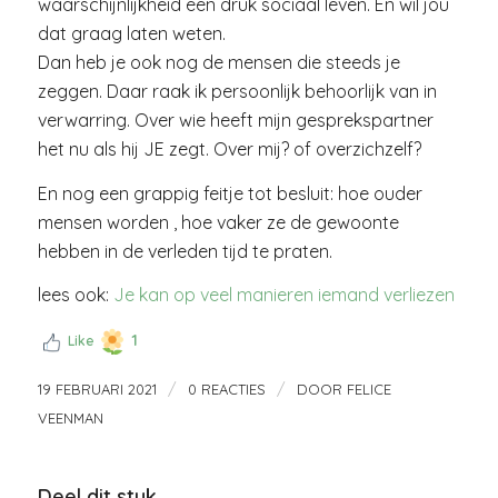
waarschijnlijkheid een druk sociaal leven. En wil jou
dat graag laten weten.
Dan heb je ook nog de mensen die steeds je
zeggen. Daar raak ik persoonlijk behoorlijk van in
verwarring. Over wie heeft mijn gesprekspartner
het nu als hij JE zegt. Over mij? of overzichzelf?
En nog een grappig feitje tot besluit: hoe ouder
mensen worden , hoe vaker ze de gewoonte
hebben in de verleden tijd te praten.
lees ook:
Je kan op veel manieren iemand verliezen
1
Like
/
/
19 FEBRUARI 2021
0 REACTIES
DOOR
FELICE
VEENMAN
Deel dit stuk