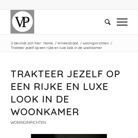
U bevindt zich hier:
Home
/
Winkelstraat
/
woninginrichten
/
Trakteer jezelf op een rijke en luxe look in de woonkamer
TRAKTEER JEZELF OP
EEN RIJKE EN LUXE
LOOK IN DE
WOONKAMER
WONINGINRICHTEN