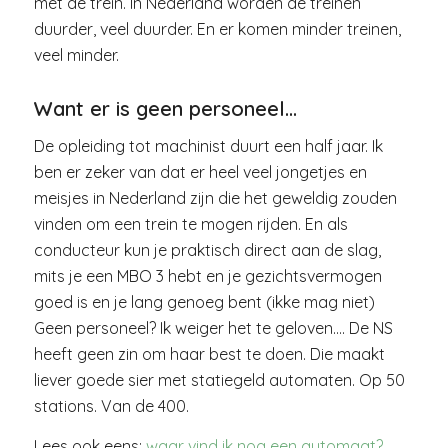
met de trein. In Nederland worden de treinen
duurder, veel duurder. En er komen minder treinen,
veel minder.
Want er is geen personeel…
De opleiding tot machinist duurt een half jaar. Ik
ben er zeker van dat er heel veel jongetjes en
meisjes in Nederland zijn die het geweldig zouden
vinden om een trein te mogen rijden. En als
conducteur kun je praktisch direct aan de slag,
mits je een MBO 3 hebt en je gezichtsvermogen
goed is en je lang genoeg bent (ikke mag niet)
Geen personeel? Ik weiger het te geloven…. De NS
heeft geen zin om haar best te doen. Die maakt
liever goede sier met statiegeld automaten. Op 50
stations. Van de 400.
Lees ook eens:
waar vind ik nog een automaat?