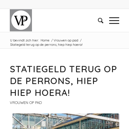
U bevindt zich hier:
Home
/
Vrouwen op pad
/
Statiegeld terug op de perrons, hiep hiep hoera!
STATIEGELD TERUG OP
DE PERRONS, HIEP
HIEP HOERA!
VROUWEN OP PAD