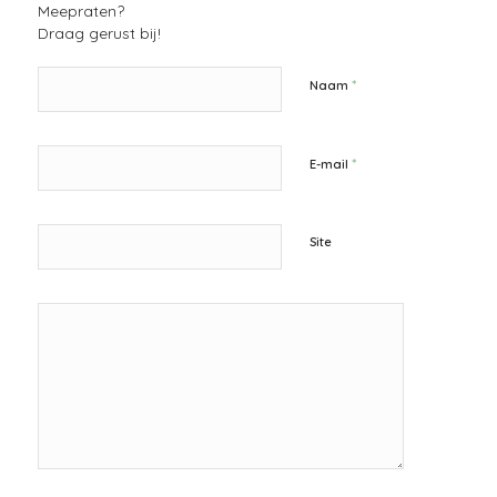
Meepraten?
Draag gerust bij!
*
Naam
*
E-mail
Site