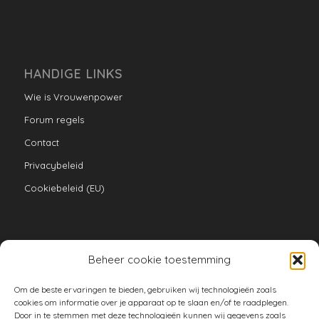
HANDIGE LINKS
Wie is Vrouwenpower
Forum regels
Contact
Privacybeleid
Cookiebeleid (EU)
Beheer cookie toestemming
VERZAMELINGEN
Om de beste ervaringen te bieden, gebruiken wij technologieën zoals
armoe keuken
cookies om informatie over je apparaat op te slaan en/of te raadplegen.
Door in te stemmen met deze technologieën kunnen wij gegevens zoals