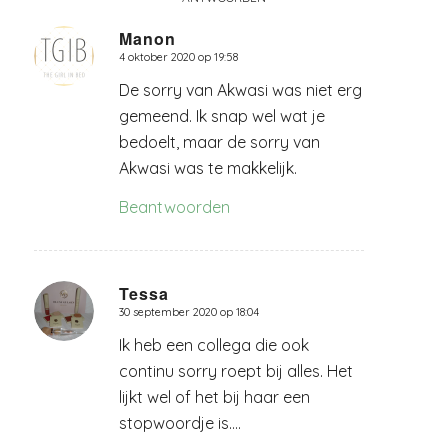
Manon
4 oktober 2020 op 19:58
zegt:
De sorry van Akwasi was niet erg
gemeend. Ik snap wel wat je
bedoelt, maar de sorry van
Akwasi was te makkelijk.
Beantwoorden
Tessa
30 september 2020 op 18:04
zegt:
Ik heb een collega die ook
continu sorry roept bij alles. Het
lijkt wel of het bij haar een
stopwoordje is….