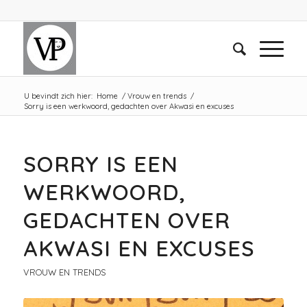
U bevindt zich hier:
Home
/
Vrouw en trends
/
Sorry is een werkwoord, gedachten over Akwasi en excuses
SORRY IS EEN
WERKWOORD,
GEDACHTEN OVER
AKWASI EN EXCUSES
VROUW EN TRENDS