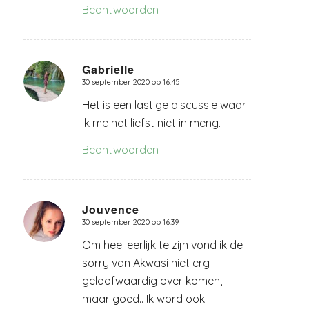
Beantwoorden
Gabrielle
30 september 2020 op 16:45
zegt:
Het is een lastige discussie waar
ik me het liefst niet in meng.
Beantwoorden
Jouvence
30 september 2020 op 16:39
zegt:
Om heel eerlijk te zijn vond ik de
sorry van Akwasi niet erg
geloofwaardig over komen,
maar goed.. Ik word ook