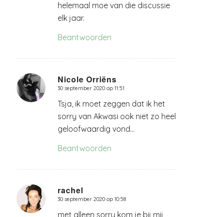
helemaal moe van die discussie
elk jaar.
Beantwoorden
Nicole Orriëns
30 september 2020 op 11:51
zegt:
Tsja, ik moet zeggen dat ik het
sorry van Akwasi ook niet zo heel
geloofwaardig vond…
Beantwoorden
rachel
30 september 2020 op 10:58
zegt:
met alleen sorry kom je bij mij