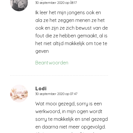
30 september 2020 op 08:17
zegt:
Ik leer het mijn jongens ook en
ala ze het zeggen menen ze het
ook en zijn ze zich bewust van de
fout die ze hebben gemaakt, al is
het niet altijd makkelijk om toe te
geven
Beantwoorden
Lodi
30 september 2020 op 07:47
zegt:
Wat mooi gezegd, sorry is een
werkwoord, in mijn ogen wordt
sorry te makkelijk en snel gezegd
en daarna niet meer opgevolgd.