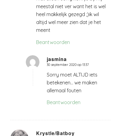
meestal niet ver want het is wel
heel makkelijk gezegd ;)ik wil
altijd wel meer zien dat je het
meent
Beantwoorden
jasmina
30 september 2020 op 13:37
zegt:
Sorry moet ALTIJD iets
betekenen… we maken
allemaal fouten
Beantwoorden
Krystle/Batboy