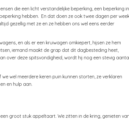
en die een licht verstandelijke beperking, een beperking in
e beperking hebben. En dat doen ze ook twee dagen per wee
is altijd gezellig met ze en ze hebben ons wel eens eerder
ruiwagens, en als er een kruiwagen omkiepert, hijsen ze hem
kletsen, iemand maakt de grap dat dit dagbesteding heet,
n over deze spitsvondigheid, wordt hij nog een stevig aanta
f we wel meerdere keren puin kunnen storten, ze verklaren
en en hulp aan.
en groot stuk appeltaart. We zitten in de kring, genieten va