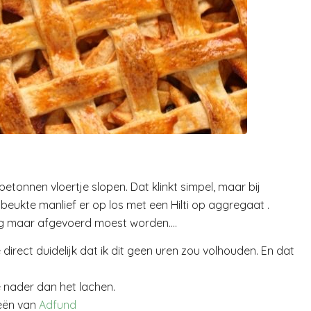
betonnen vloertje slopen. Dat klinkt simpel, maar bij
 beukte manlief er op los met een Hilti op aggregaat .
 nog maar afgevoerd moest worden….
 direct duidelijk dat ik dit geen uren zou volhouden. En dat
e nader dan het lachen.
eeën van
Adfund