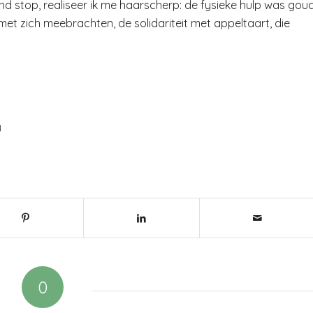
mond stop, realiseer ik me haarscherp: de fysieke hulp was gou
met zich meebrachten, de solidariteit met appeltaart, die
N
0