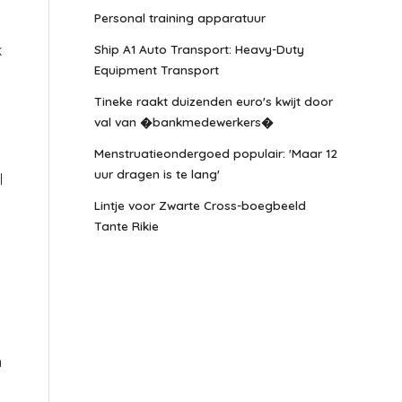
Personal training apparatuur
Ship A1 Auto Transport: Heavy-Duty
k
Equipment Transport
Tineke raakt duizenden euro's kwijt door
val van �bankmedewerkers�
Menstruatieondergoed populair: 'Maar 12
uur dragen is te lang'
l
Lintje voor Zwarte Cross-boegbeeld
Tante Rikie
n