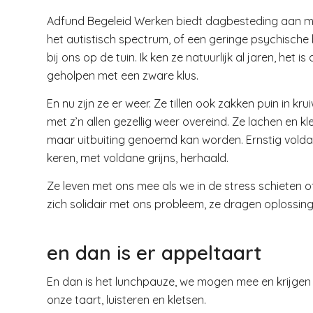
Adfund Begeleid Werken biedt dagbesteding aan mens
het autistisch spectrum, of een geringe psychisch
bij ons op de tuin. Ik ken ze natuurlijk al jaren, het 
geholpen met een zware klus.
En nu zijn ze er weer. Ze tillen ook zakken puin in k
met z’n allen gezellig weer overeind. Ze lachen en 
maar uitbuiting genoemd kan worden. Ernstig voldaa
keren, met voldane grijns, herhaald.
Ze leven met ons mee als we in de stress schieten o
zich solidair met ons probleem, ze dragen oplossing
en dan is er appeltaart
En dan is het lunchpauze, we mogen mee en krijgen e
onze taart, luisteren en kletsen.