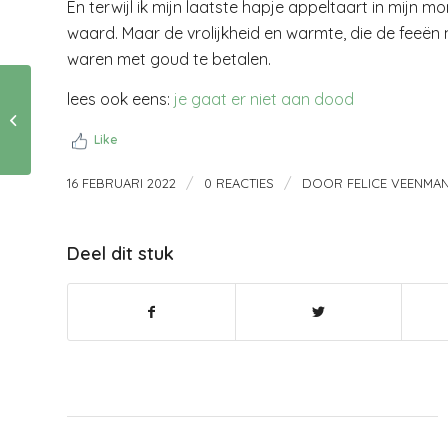
En terwijl ik mijn laatste hapje appeltaart in mijn 
waard. Maar de vrolijkheid en warmte, die de feeën 
waren met goud te betalen.
lees ook eens:
je gaat er niet aan dood
Tijd krijgt een andere
betekenis….
Like
/
/
16 FEBRUARI 2022
0 REACTIES
DOOR
FELICE VEENMA
Deel dit stuk