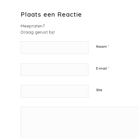
Plaats een Reactie
Meepraten?
Draag gerust bij!
*
Naam
*
E-mail
Site