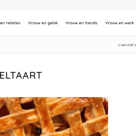
en relaties
Vrouw en geluk
Vrouw en trends
Vrouw en werk
U bevindt z
PELTAART