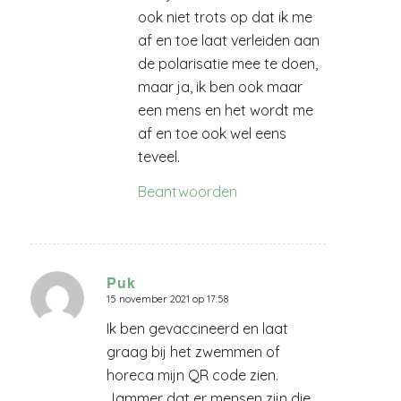
ook niet trots op dat ik me
af en toe laat verleiden aan
de polarisatie mee te doen,
maar ja, ik ben ook maar
een mens en het wordt me
af en toe ook wel eens
teveel.
Beantwoorden
Puk
15 november 2021 op 17:58
zegt:
Ik ben gevaccineerd en laat
graag bij het zwemmen of
horeca mijn QR code zien.
Jammer dat er mensen zijn die