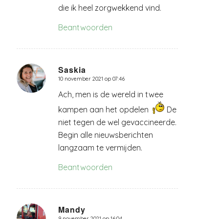
die ik heel zorgwekkend vind.
Beantwoorden
Saskia
10 november 2021 op 07:46
zegt:
Ach, men is de wereld in twee
kampen aan het opdelen
De
niet tegen de wel gevaccineerde.
Begin alle nieuwsberichten
langzaam te vermijden.
Beantwoorden
Mandy
9 november 2021 op 16:04