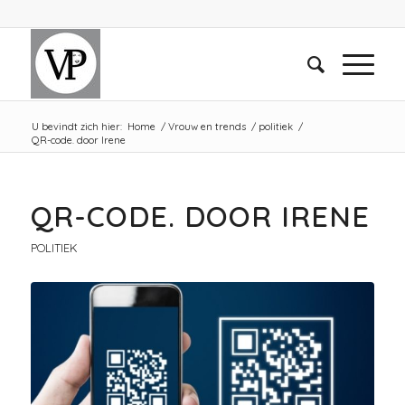
U bevindt zich hier:
Home
/
Vrouw en trends
/
politiek
/
QR-code. door Irene
QR-CODE. DOOR IRENE
POLITIEK