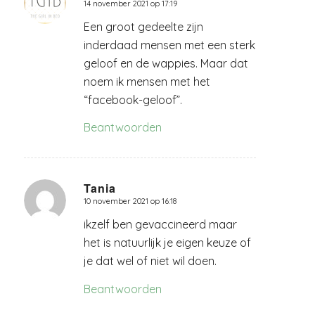
14 november 2021 op 17:19
zegt:
Een groot gedeelte zijn
inderdaad mensen met een sterk
geloof en de wappies. Maar dat
noem ik mensen met het
“facebook-geloof”.
Beantwoorden
Tania
10 november 2021 op 16:18
zegt:
ikzelf ben gevaccineerd maar
het is natuurlijk je eigen keuze of
je dat wel of niet wil doen.
Beantwoorden