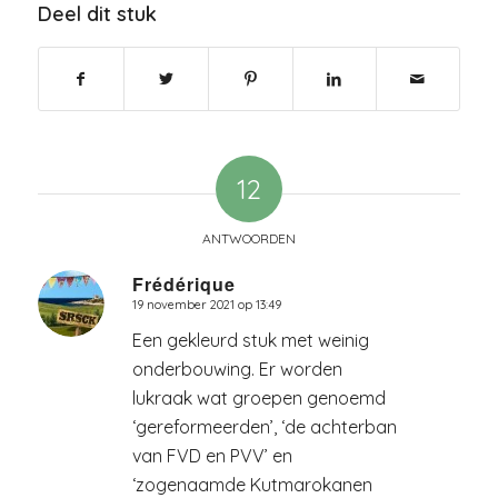
Deel dit stuk
12
ANTWOORDEN
Frédérique
19 november 2021 op 13:49
zegt:
Een gekleurd stuk met weinig
onderbouwing. Er worden
lukraak wat groepen genoemd
‘gereformeerden’, ‘de achterban
van FVD en PVV’ en
‘zogenaamde Kutmarokanen