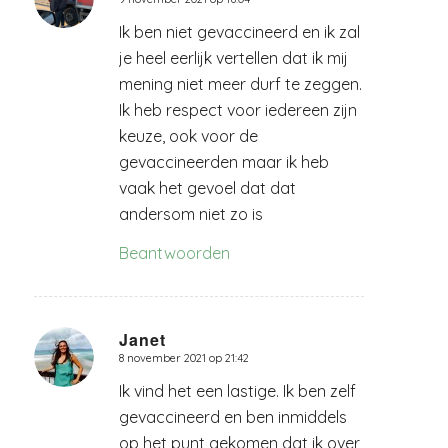
zegt:
Ik ben niet gevaccineerd en ik zal
je heel eerlijk vertellen dat ik mij
mening niet meer durf te zeggen.
Ik heb respect voor iedereen zijn
keuze, ook voor de
gevaccineerden maar ik heb
vaak het gevoel dat dat
andersom niet zo is
Beantwoorden
Janet
8 november 2021 op 21:42
zegt:
Ik vind het een lastige. Ik ben zelf
gevaccineerd en ben inmiddels
op het punt gekomen dat ik over