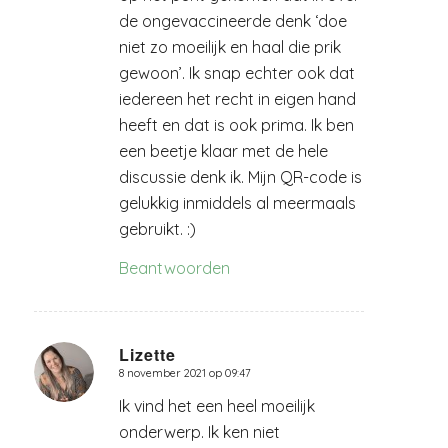
de ongevaccineerde denk ‘doe
niet zo moeilijk en haal die prik
gewoon’. Ik snap echter ook dat
iedereen het recht in eigen hand
heeft en dat is ook prima. Ik ben
een beetje klaar met de hele
discussie denk ik. Mijn QR-code is
gelukkig inmiddels al meermaals
gebruikt. :)
Beantwoorden
Lizette
8 november 2021 op 09:47
zegt:
Ik vind het een heel moeilijk
onderwerp. Ik ken niet