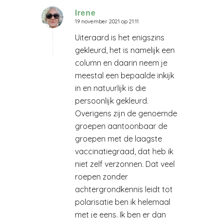
Irene
19 november 2021 op 21:11
zegt:
Uiteraard is het enigszins
gekleurd, het is namelijk een
column en daarin neem je
meestal een bepaalde inkijk
in en natuurlijk is die
persoonlijk gekleurd.
Overigens zijn de genoemde
groepen aantoonbaar de
groepen met de laagste
vaccinatiegraad, dat heb ik
niet zelf verzonnen. Dat veel
roepen zonder
achtergrondkennis leidt tot
polarisatie ben ik helemaal
met je eens. Ik ben er dan