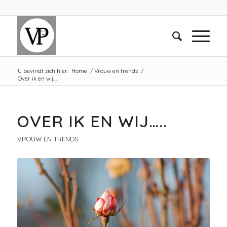
U bevindt zich hier:
Home
/
Vrouw en trends
/
Over ik en wij…..
OVER IK EN WIJ…..
VROUW EN TRENDS