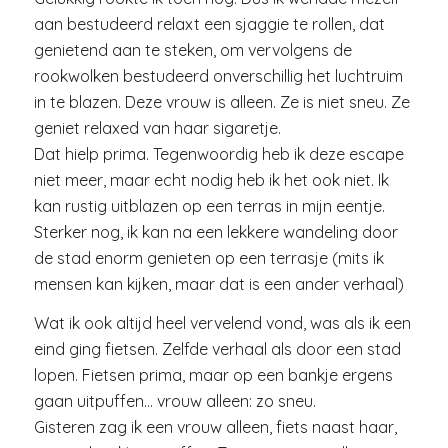
aan bestudeerd relaxt een sjaggie te rollen, dat
genietend aan te steken, om vervolgens de
rookwolken bestudeerd onverschillig het luchtruim
in te blazen. Deze vrouw is alleen. Ze is niet sneu. Ze
geniet relaxed van haar sigaretje.
Dat hielp prima. Tegenwoordig heb ik deze escape
niet meer, maar echt nodig heb ik het ook niet. Ik
kan rustig uitblazen op een terras in mijn eentje.
Sterker nog, ik kan na een lekkere wandeling door
de stad enorm genieten op een terrasje (mits ik
mensen kan kijken, maar dat is een ander verhaal)
Wat ik ook altijd heel vervelend vond, was als ik een
eind ging fietsen. Zelfde verhaal als door een stad
lopen. Fietsen prima, maar op een bankje ergens
gaan uitpuffen… vrouw alleen: zo sneu.
Gisteren zag ik een vrouw alleen, fiets naast haar,