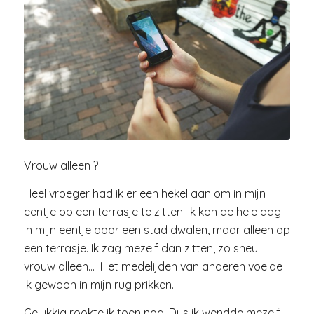
Vrouw alleen ?
Heel vroeger had ik er een hekel aan om in mijn
eentje op een terrasje te zitten. Ik kon de hele dag
in mijn eentje door een stad dwalen, maar alleen op
een terrasje. Ik zag mezelf dan zitten, zo sneu:
vrouw alleen… Het medelijden van anderen voelde
ik gewoon in mijn rug prikken.
Gelukkig rookte ik toen nog. Dus ik wendde mezelf