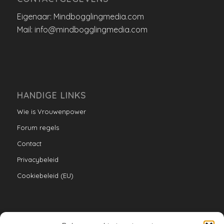
Eigenaar: Mindbogglingmedia.com
Mail: info@mindbogglingmedia.com
HANDIGE LINKS
Wie is Vrouwenpower
Forum regels
Contact
Privacybeleid
Cookiebeleid (EU)