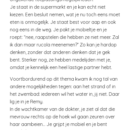
Je staat in de supermarkt en je kan echt niet
kiezen. Een besluit nemen, wat je nu toch eens moet
eten is onmogelijk. Je staat best voor aap en ook
nog eens in de weg. Je pakt je mobieltje en je
roept: “nee, raapstelen die hebben ze niet meer. Zal
ik dan maar rucola meenemen?” Zo kan je hardop
denken, zonder dat anderen denken dat je gek
bent. Sterker nog, ze hebben medelijden met je,
omdat je kennelijk een heel lastige partner hebt.
Voortbordurend op dit thema kwam ik nog tal van
andere mogelijkheden tegen: aan het strand of in
het zwembad: iedereen wil het water in, jij niet. Daar
lig je in je Remy.
In de wachtkamer van de dokter, je ziet al dat die
mevrouw rechts op de hoek wil gaan zeuren over
haar aambeien… Je grijpt je mobiel en je bent