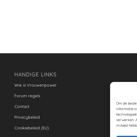
HANDIGE LINKS
Wie is Vrouwenpower
Forum regels
Om de beste 
Contact
informatie o
technologieë
Privacybeleid
verwerken. A
invloed hebb
Cookiebeleid (EU)