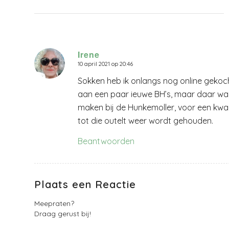
Irene
10 april 2021 op 20:46
zegt:
Sokken heb ik onlangs nog online gekoc
aan een paar ieuwe BH’s, maar daar waa
maken bij de Hunkemoller, voor een kwarti
tot die outelt weer wordt gehouden.
Beantwoorden
Plaats een Reactie
Meepraten?
Draag gerust bij!