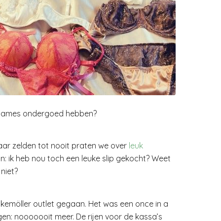
uk dames ondergoed hebben?
ar zelden tot nooit praten we over
leuk
din: ik heb nou toch een leuke slip gekocht? Weet
niet?
kemöller outlet gegaan. Het was een once in a
gen: nooooooit meer. De rijen voor de kassa’s