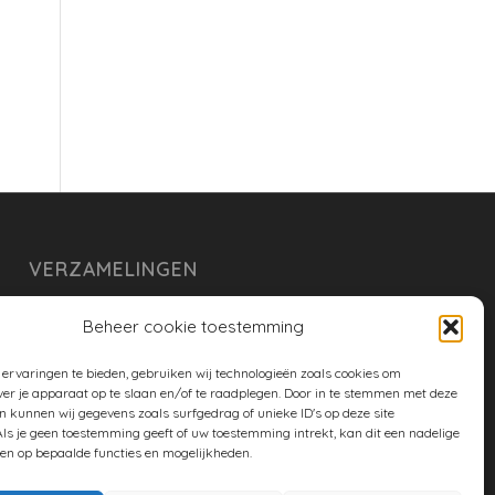
VERZAMELINGEN
armoe keuken
Beheer cookie toestemming
duurzaam
ervaringen te bieden, gebruiken wij technologieën zoals cookies om
huishouden
ver je apparaat op te slaan en/of te raadplegen. Door in te stemmen met deze
n kunnen wij gegevens zoals surfgedrag of unieke ID's op deze site
spreekwoorden en gezegden
ls je geen toestemming geeft of uw toestemming intrekt, kan dit een nadelige
en op bepaalde functies en mogelijkheden.
tuin