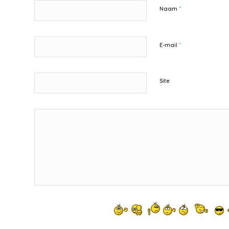
*
Naam
*
E-mail
Site