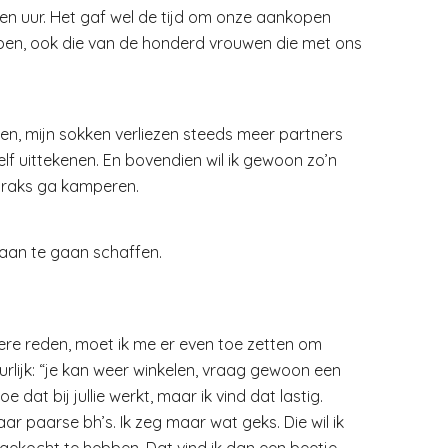
n uur. Het gaf wel de tijd om onze aankopen
pen, ook die van de honderd vrouwen die met ons
ten, mijn sokken verliezen steeds meer partners
lf uittekenen. En bovendien wil ik gewoon zo’n
 straks ga kamperen.
aan te gaan schaffen.
ere reden, moet ik me er even toe zetten om
uurlijk: “je kan weer winkelen, vraag gewoon een
e dat bij jullie werkt, maar ik vind dat lastig.
r paarse bh’s. Ik zeg maar wat geks. Die wil ik
s gekocht te hebben. Dat vind ik dan een beetje