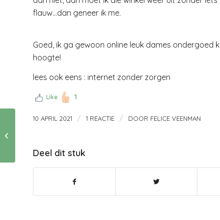
flauw…dan geneer ik me.
Goed, ik ga gewoon online leuk dames ondergoed kop
hoogte!
lees ook eens : internet zonder zorgen
1
Like
/
/
10 APRIL 2021
1 REACTIE
DOOR
FELICE VEENMAN
Breken en buigen en
je relatie
Deel dit stuk