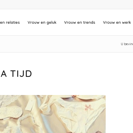
en relaties
Vrouw en geluk
Vrouw en trends
Vrouw en werk
U bevind
A TIJD