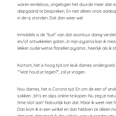
waren eindeloos, ongelogen het duurde meer dan ee
diepgaand te bespreken. En niet alleen onze aanko
in de rij stonden. Dat dan weer wel.
Inmiddels is de “buit” van dat avontuur danig versle
en/of ontwikkelen gaten…In mijn pyjama kan ik meze
lekker ouderwetse flanellen pyjama , heerlijk als ik
Kortom, het is hoog tijd om leuk dames ondergoed 
“”Wat houd je tegen?”, zal je vragen.
Nou dames, het is Corona tijd. En om de een of and
sokken , bh’s en slips online te kopen. Nu zeg je nat
time-slot aan” Natuurlijk kan dat. Maar ik weet niet ho
Dan kom ik in een winkel en dan hebben ze alleen maa
dan niet, dan moet ik die winkel weer uit zonder iet