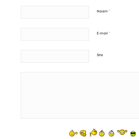
*
Naam
*
E-mail
Site