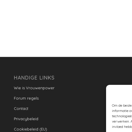
HANDIGE LINKS
Wie is Vrouwenpower
Forum regels
Om de beste 
Contact
informatie o
technologieë
Privacybeleid
verwerken. A
invloed hebb
Cookiebeleid (EU)