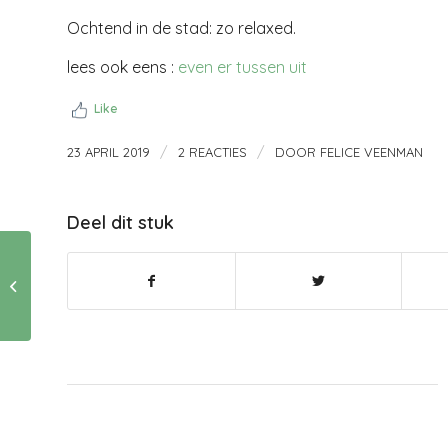
Ochtend in de stad: zo relaxed.
lees ook eens :
even er tussen uit
Like
/
/
23 APRIL 2019
2 REACTIES
DOOR
FELICE VEENMAN
Deel dit stuk
vragen, vragen,
vragen