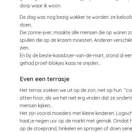
dorp waar ik woon.
De dag was nog bezig wakker te worden: ze beloofd
doen.
Die zonne-ijver, maakte alle mensen die op waren zo
spullen die op de kraam moesten. Anderen verschikt
zien.
En bij de beste-kaasboer-van-de-mart, stond al een he
gehad proef-blokjes kaas te snijden…
Even een terrasje
Het terras zoeken we uit op de zon, niet op hun “co
zitten hoor, als we het niet erg vinden dat ze ond
mensen kijken…
Het zijn vooral moeders met kleine kinderen. Logisch
haal je negen uur op de markt met gemak. Omdat het 
op de stoeprand, hinkelen en springen of doen serie