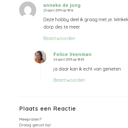
anneke de jong
23 april 2019 op 18:16
zegt:
Deze hobby deel ik graag met je. Winkele
dorp des te meer.
Beantwoorden
Felice Veenman
24 april 2019 op 18:45
zegt:
ja daar kan ik echt van genieten
Beantwoorden
Plaats een Reactie
Meepraten?
Draag gerust bij!