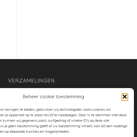
VERZAMELINGEN
armoe keuken
Beheer cookie toestemming
duurzaam
ervaringen te bieden, gebruiken wij technologieën zoals cookies om
huishouden
ver je apparaat op te slaan en/of te raadplegen. Door in te stemmen met deze
n kunnen wij gegevens zoals surfgedrag of unieke ID's op deze site
spreekwoorden en gezegden
ls je geen toestemming geeft of uw toestemming intrekt, kan dit een nadelige
en op bepaalde functies en mogelijkheden.
tuin