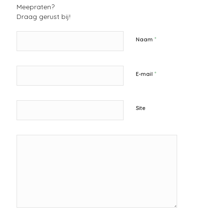
Meepraten?
Draag gerust bij!
*
Naam
*
E-mail
Site