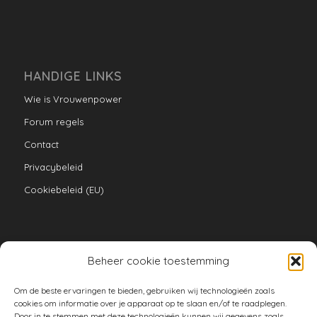
HANDIGE LINKS
Wie is Vrouwenpower
Forum regels
Contact
Privacybeleid
Cookiebeleid (EU)
Beheer cookie toestemming
VERZAMELINGEN
Om de beste ervaringen te bieden, gebruiken wij technologieën zoals
armoe keuken
cookies om informatie over je apparaat op te slaan en/of te raadplegen.
Door in te stemmen met deze technologieën kunnen wij gegevens zoals